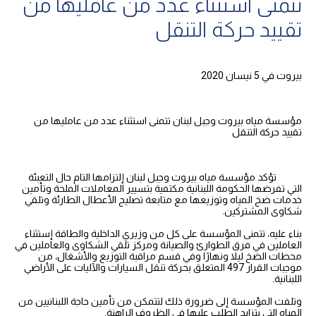
تتمنى استثناء عدد من عامليها من
تقييد حركة التنقل
بيروت في 5 نيسان 2020
مؤسسة مياه بيروت وجبل لبنان تتمنى استثناء عدد من عامليها من
تقييد حركة التنقل
تؤكد مؤسسة مياه بيروت وجبل لبنان إلتزامها التام حال التعبئة
التي تفرضها الحكومة اللبنانية مكتفية بتسيير المعاملات الملحة وتأمين
خدمات ضخ المياه وتوزيعها مع متابعة تصليح الأعطال الطارئة وتلقي
شكاوى المشتركين.
بناء عليه، تتمنى المؤسسة على كل من وزيري الداخلية والطاقة إستثناء
العاملين في فرق الطوارئ والصيانة ومركز تلقي الشكاوى والعاملين في
محطات الضخ ليلا ونهارًا وفي قسم مراقبة التوزيع والأشغال، من
موجبات القرار 497 المتعلق بحركة تنقل السيارات والآليات على الأراضي
اللبنانية.
وتلفت المؤسسة إلى ضرورة ذلك لتتمكن من تأمين حاجة اللبنانيين من
المياه التي يتزايد الطلب عليها في الظروف الراهنة.