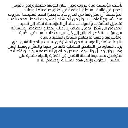
تأسف مؤسسة مياه بيروت وجبل لبنان لكونها مضطرة لدق ناقوس
الخطر في غالبية المناطق الواقعة في نطاق صلاحيتها. وأعلنت
المؤسسة أن مخزونها من المازوت بات صفرًا لعدم تسليمها المازوت
منذ الأسبوع الماضي، سواء من المنشآت أوشركات النفط بهدف تأمين
تشغيل المضخات والمولدات علمًا أن المؤسسة تحتاج إلى تجديد
المخزون في شكل يومي. يضاف إلى ذلك إنقطاع الخطوط الإستثنائية
من مؤسسة كهرباء لبنان إلى كل من محطات المياه في الضبية
والأشرفية وجعيتا ما يفاقم مشاكل التغذية بالمياه.
بناء عليه، تعتذر المؤسسة من المشتركين بسبب برنامج التقنين الذي
يزداد قساوة في المناطق الساحلية كافة في بعبدا والمتن ووسط المتن
وكسروان وجبيل والشوف وبعض مناطق العاصمة بيروت. وتؤكد أنها
ستواصل مساعيها لحلحلة النقص في التغذية بالمياه متمنية على
المعنيين التجاوب وإيلاء هذه المسألة الإهتمام اللازم.