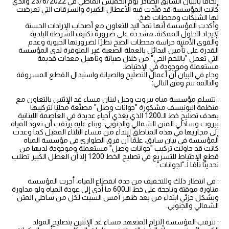
إلحاقًا بالبيان السابق الصادر يوم الخميس الماضي في 23/6/2022 والذي
كانت المؤسسة قد فنّدت فيه الأعطال الكبيرة والسرقات التي تعرضت
لها الشبكات ومحطات ضخ.
وأكدت المؤسسة أنها تمد اليد للتعاون مع أصحاب الإرادات الحسنة
لإيجاد الحلول الممكنة، مشددة على ضرورة تكثيف الشرطة البلدية
والقوى الأمنية حراسة محطات الضخ نظرًا لضرورتها الحيوية وعدم
القدرة على تأمين البدائل بالعملة الصعبة غير المتوفرة لدى المؤسسة
التي تعمل "باللحم الحي" من خلال صيانة وتأهيل معدات قديمة
مستعملة وموجودة في الإحتياط.
وجاء في البيان أن أعمال التصليح والصيانة واستبدال القطع المسروقة
والتالفة تتم وفق التالي:
· تتسلم مؤسسة مياه بيروت وجبل لبنان مساء غد الإثنين بالتعاون مع
منظمة اليونيسف مشكورة "جوانات وصل" مصنّعة محليًا لتركيبها
بهدف تصليح خط الـ1200 الذي يغذي أحياء عديدة في العاصمة اللبنانية
بيروت وساحلي المتن الشمالي والجنوبي. وبناء عليه يرتقب أن تعود المياه
إلى مجاريها في هذه المناطق إبتداء من مساء الثلثاء المقبل كما وعدت
المؤسسة في بيان سابق، علمًا أن فرق الطوارئ في مؤسسة المياه
كانت قد حاولت تركيب "جوانات وصل" مستعملة وموجودة لديها من
قطع الإحتياط للتسريع في تصليح الخط 1200 إلا أن العطل الكبير تطلب
تحديثًا تامًا لـ"لجوانات".
· في انتظار ذلك وللتخفيف من حدة انقطاع المياه، أجرت المؤسسة
مناورة موقتة وناجحة على خط الـ600 ما أدى إلى عودة المياه ولو مداورة
وبشكل جزئي ابتداء من بعد ظهر أمس السبت لكل من ساحلي المتن
الشمالي والجنوبي.
· تترقب المؤسسة إلتزام المتعهد مساء غد الإثنين بتصليح المولد