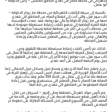
الكهربائي في محطة الضخ التي تغذي مناطق المكلس – رأس الدكوانة –
أبو عضل.
· بالنسبة إلى سرقة الكابلات الكهربائية من محطة مار روكز الدكوانة –
كاب سور فيل، والتي أدت إلى انقطاع المياه عن المناطق التي تتغذى
منها في مار روكز الدكوانة وأعالي نيو روضة، فقد عمدت المؤسسة
طيلة الفترة الماضية إلى تجميع كابلات إحتياط مستعملة موجودة لديها
من محطات أخرى في أكثر من منطقة لبنانية وستبدأ بتركيبها غدًا
بمساعدة مشكورة من عدد من المسؤولين والناشطين المحليين
والأهالي. ومن المفترض أن ينتهي التصليح مساء الأربعاء وإعادة
تشغيل المحطة.
· كذلك، تم تأمين كابلات إحتياط مستعملة لمحطة اللقلوق ومن
المرتقب إنتقال الفرقة المتخصصة إلى المنطقة فور إنجازها الأعمال في
كاب سور فيل، حيث يتوقع إعادة الأمر إلى ما كان عليه في اللقلوق وجرد
جبيل يوم الجمعة المقبل على أبعد تقدير.
· جرى تصليح خط أفقا الذي يغذي وسط جبيل وساحل جبيل الشمالي، إنما
أدت الأمطار الغزيرة التي هطلت صباح أمس السبت إلى انهيار التربة في
منطقة جنّة ما أدى إلى عطل على الخط 350 مللم. وقد بدأت فرق
الصيانة هذا الصباح بأعمال التصليح التي ستستغرق يومين قبل إعادة
المياه المقطوعة عن المناطق التي تتغذى من خط أفقا.
· يتم تأمين مولد كهربائي لمنطقة وطى الجوز – كسروان من خلال
إعادة تأهيل قطع مستعملة قديمة على أن يتم وضعه في الخدمة في
النصف الثاني من الأسبوع المقبل لحل المشكلة الطارئة على خطوط جر
المياه في المحطة.