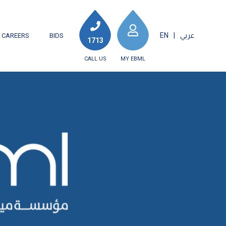
عربي
|
EN
CAREERS
BIDS
1713
CALL US
MY EBML