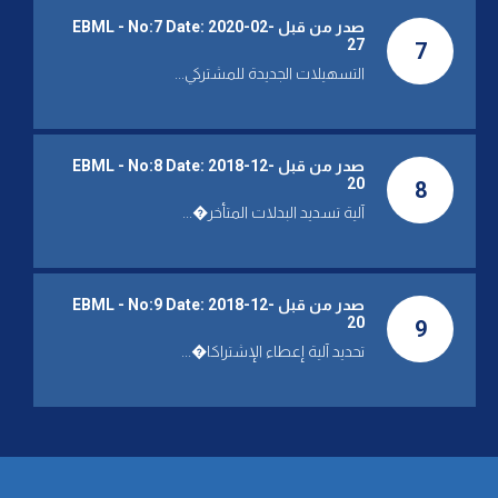
مؤسسة المياه: تراجع التغذية
بالمياه بسبب انقطاع التيار
صدر من قبل EBML - No:7 Date: 2020-02-
27
الكهربائي
7
التسهيلات الجديدة للمشتركي...
TUE 21 DEC 2021
مؤسسة المياه نعت عضو مجلس
الإدارة عصمت صعب
صدر من قبل EBML - No:8 Date: 2018-12-
20
8
THU 09 DEC 2021
آلية تسديد البدلات المتأخر�...
أكدت أن الظروف تقتضي تضافر
الجهود بدلا من تقاذف المسؤوليات
مؤسسة المياه: باشرنا بإصلاح
العطل الطارئ في محمد الحوت
صدر من قبل EBML - No:9 Date: 2018-12-
فور حصوله ولم نوقف أعمال
20
9
الصيانة رغم الظروف الصعبة
تحديد آلية إعطاء الإشتراكا�...
SUN 05 DEC 2021
المهندس جبران يحذر المتعهدين
من التقصير في تنفيذ المهمات
الموكلة إليهم
SAT 16 OCT 2021