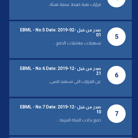
قرارات بغية ضبط عملية تعبئة...
FRI 29 APR 2022
مؤسسة المياه: قطع المياه عن
ساحل كسروان بسبب عطل
وأعمال التصليح بدأت
صدر من قبل EBML - No:5 Date: 2019-02-
01
5
WED 27 APR 2022
تسهيلات معاملات الدفع ...
مؤسسات المياه تستنكر التعرض
للوزير فياض
صدر من قبل EBML - No:6 Date: 2019-12-
THU 07 APR 2022
21
6
مؤسسة المياه: عطل أصاب خط
عن القرارات التي تستفيد اقس...
أفقا لتغذية وسط وساحل جبيل
وأعمال التصليح بدأت
THU 07 APR 2022
صدر من قبل EBML - No:7 Date: 2019-12-
Audit of the Financial Statement
10
7
of the Project "Greater Beirut
Water Supply"
دفع بدلات المياه المرتبة ...
WED 26 JAN 2022