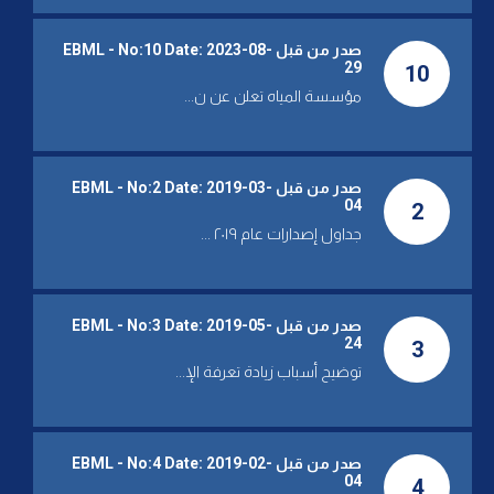
SUN 26 JUN 2022
صدر من قبل EBML - No:10 Date: 2023-08-
أمنت حلا جزئيًا لساحلي المتن
29
10
ومعالجة سرقات المحطات بـ"اللحم
الحي" مؤسسة المياه تتوقع عودة
مؤسسة المياه تعلن عن ن...
التغذية إلى بيروت مساء الثلاثاء
THU 23 JUN 2022
مؤسسة المياه تكشف عن أعطال
صدر من قبل EBML - No:2 Date: 2019-03-
كبيرة وسرقات وتدعو الجهات
04
2
المانحة إلى الإستمرار بمواكبة
جداول إصدارات عام ٢٠١٩ ...
اللبنانيين في هذه المحنة الصعبة
FRI 17 JUN 2022
مؤسسة بيروت وجبل لبنان: مياهنا
سليمة من الجراثيم
صدر من قبل EBML - No:3 Date: 2019-05-
24
3
توضيح أسباب زيادة تعرفة الإ...
WED 25 MAY 2022
مؤسسة مياه بيروت وجبل لبنان
تعلن عن برنامج تقنين قاس على
السواحل/والبلدات التي تتغذى
صدر من قبل EBML - No:4 Date: 2019-02-
بالمياه من محطات الضخ
04
4