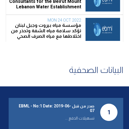
Consultants for the Beirut Mount
Lebanon Water Establishment
MON 24 OCT 2022
مؤسسة مياه بيروت وجبل لبنان
تؤكد سلامة مياه الشفة وتحذر من
اختلاطها مع مياه الصرف الصحي
FRI 16 SEP 2022
مؤسسة المياه: إنقطاع موقت
للمياه في بيروت بسبب تأهيل
محطة تلة الخياط
البيانات الصحفية
TUE 23 AUG 2022
مؤسسة مياه بيروت وجبل لبنان
تأسف لتحرك عمال غب الطلب
صدر من قبل EBML - No:1 Date: 2019-06-
FRI 22 JUL 2022
07
1
انقطاع الكهرباء.. سبب التقنين
تسهيلات الدفع ...
القاسي في المياه!