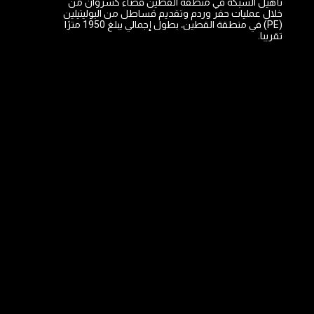
تأهيل الشبكة في منطقة القطين قضاء كسروان من
خلال عمليات حفر وردم وتقديم قساطل من البوليتيلين
(PE) في منطقة القطين، بطول إجمالي يبلغ 1950 مترًا
تقريبا.