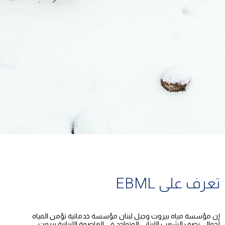
تعرف على EBML
إن مؤسسة مياه بيروت وجبل لبنان مؤسسة خدماتية تؤمن المياه
لحوالى نصف الشعب اللبناني المتواجد في العاصمة اللبنانية بيروت