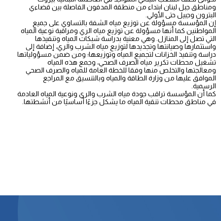
ومناطق جبل لبنان ابتداء من منطقة المدفون الفاصلة بين قضاءي
البترون وجبيل حتى الأولي.
إن المؤسسة مسؤولة عن توزيع مياه الشفة بالتساوي على جميع
المواطنين كما أنها مسؤولة عن توزيع مياه الري ومراقبة نوعية المياه
التي تصل إلى المنازل. وهي معنية بدراسة شبكات المياه وتنفيذها
واستثمارها وصيانتها وتجديدها لتوزيع مياه الشرب والري، إضافة إلى
دراسة وتنفيذ الخزانات لتجميع المياه وتوزيعها؛ ومن ضمن مسؤولياتها
تشغيل محطات تكرير مياه الصرف الصحي، وجمع هذه المياه
ومعالجتها والتخلص منها وفقا للخطة العامة للمياه والصرف الصحي
الموافق عليها من وزارة الطاقة والمياه وبالتنسيق مع المراجع
الرسمية.
كما أن المؤسسة تراقب جودة مياه الشرب والري ونوعية المياه العادمة
في مناطق محطات تنقية المياه ما يشكل جزءًا أساسيًا من أنشطتها.