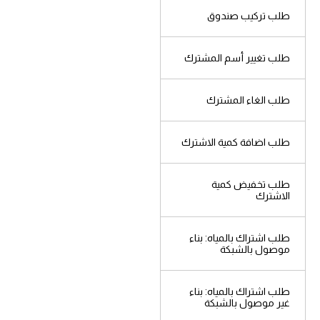
عدل
طلب تركيب صندوق
4
صورة عن رخصة الاشغال
طوا
طلب تغيير أسم المشترك
يجار
5
طلب الغاء المشترك
افادة انجاز البناء و خريطة
500/1
طلب اضافة كمية الاشترك
6
صورة عن وصل الاشتراك
اشغال
بالكهرباء
طلب تخفيض كمية
الاشترك
7
طوابع
طلب اشتراك بالمياه: بناء
موصول بالشبكة
طلب اشتراك بالمياه: بناء
شتراك
غير موصول بالشبكة