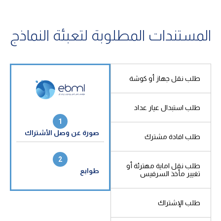
المستندات المطلوبة لتعبئة النماذج
طلب نقل جهاز أو كوشة
طلب استبدال عيار عداد
1
1
كية
صورة عن سند الملكية
صورة عن وصل الأشتراك
صورة
طلب افادة مشترك
2
2
طلب نقل اماية مهترئة أو
صة
صورة عن غلاف رخصة
طوابع
صورة
تغيير مأخذ السرفيس
البناء
طلب الإشتراك
3
صورة
بيع
صورة عن الهوية
عقد 