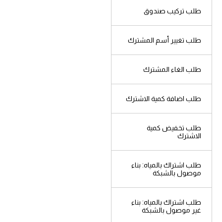
عدل
طلب تركيب صندوق
4
صورة عن رخصة الاشغال
طوا
طلب تغيير أسم المشترك
يجار
5
طلب الغاء المشترك
افادة انجاز البناء و خريطة
500/1
طلب اضافة كمية الاشترك
6
صورة عن وصل الاشتراك
اشغال
بالكهرباء
طلب تخفيض كمية
الاشترك
7
طوابع
طلب اشتراك بالمياه: بناء
موصول بالشبكة
طلب اشتراك بالمياه: بناء
شتراك
غير موصول بالشبكة