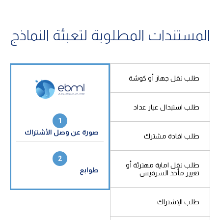
المستندات المطلوبة لتعبئة النماذج
طلب نقل جهاز أو كوشة
طلب استبدال عيار عداد
1
1
كية
صورة عن سند الملكية
صورة عن وصل الأشتراك
صورة
طلب افادة مشترك
2
2
طلب نقل اماية مهترئة أو
صة
صورة عن غلاف رخصة
طوابع
صورة
تغيير مأخذ السرفيس
البناء
طلب الإشتراك
3
صورة
بيع
صورة عن الهوية
عقد 