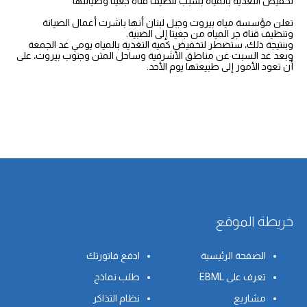
تخفيض التغذية بالمياه بسبب تنظيف قناة جعيتا وصيانتها
تعلن مؤسسة مياه بيروت وجبل لبنان أنها باشرت أعمال الصيانة
وتنظيف قناة جر المياه من جعيتا إلى الضبية.
وبنتيجة ذلك، ستضطر لتخفيض كمية التغذية بالمياه يومي غد الجمعة
وبعد غد السبت عن مناطق الأشرفية وساحل المتن وجنوب بيروت، على
أن تعود الأمور إلى طبيعتها يوم الأحد.
خريطة الموقع
الصفحة الرئيسية
ادفع فاتورتك
تعرف على EBML
طلب نماذج
مشاريع
نظام التذاكر