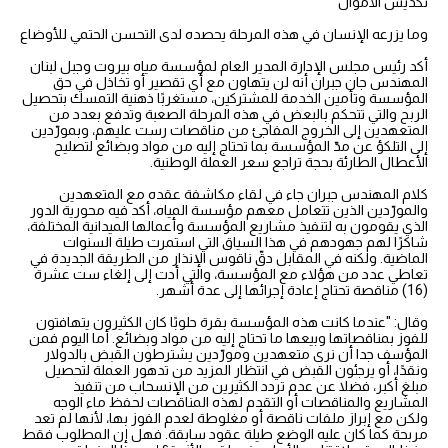
تكديس الأموال
وما يزرعه الإنسان في هذه المرحلة يحصده لدى التحسن الحتمي للأوضاع
أكد رئيس مجلس الإدارة المدير العام لمؤسسة مياه بيروت وجبل لبنان
المهندس جان جبران أنه لن يتهاون مع أي تقصير أو تخاذل في حق
المؤسسة وتأمين الخدمة للمشتركين، مستغربًا ذهنية التمسك بتحصيل
الربح والتي تتحكم بالبعض في هذه المرحلة الصعبة وتدفع بعدد من
المتعهدين إلى الخروج المفاجئ من مناقصات رست عليهم، وبمورّدين
إلى التلكؤ عن مدّ المؤسسة بما تحتاج إليه من مواد وبضائع لتصليح
الأعطال الطارئة بحجة تراجع سعر العملة الوطنية.
كلام المهندس جبران جاء في لقاء مكاشفة عقده مع المتعهدين
والمورّدين الذين تتعامل معهم مؤسسة المياه، أكد فيه محورية الدور
الذي يقومون به لتنفيذ مشاريع المؤسسة وأعمالها الميدانية المختلفة،
شاكرًا لهم جهودهم في هذا السياق التي استمرت طيلة السنوات
الماضية. ولكنه في المقابل دقّ ناقوس الإنذار من الطريقة الجديدة في
تعاطي عدد من هؤلاء مع المؤسسة، والتي أدت إلى إلغاء ست عشرة
(16) مناقصة تحتاج إعادة إجرائها إلى عدة أشهر.
وقال: "عندما كانت هذه المؤسسة بقرة حلوبًا كان الكثيرون يتهافتون
للفوز بمناقصاتها وبيعها ما تحتاج إليه من مواد وبضائع. أما اليوم فمن
المؤسف جدا أن نرى متعهدين ومورّدين يشترطون القبض بالدولار
ونقدًا، أو يرجئون القبض في انتظار المزيد من تدهور العملة لتحصيل
مبلغ أكبر، فضلا عن عدم تردد الكثيرين من الإنسحاب من تنفيذ
المشاريع والمناقصات أو التقدم لهذه المناقصات لحفظ ماء الوجه
ولكن مع إبراز ملفات ناقصة أو مغلوطة لعدم الفوز بها، لأنها لم تعد
مربحة كما كان عليه الوضع طيلة عقود سابقة. فهل إن المطلوب فقط