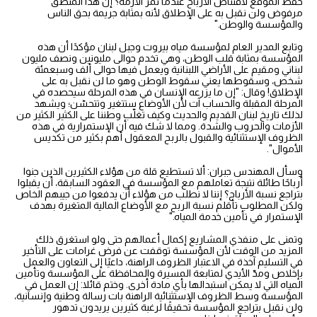
حفظ الموقع لاقتناص الأرباح عندما تمر الأزمة؟ إن هذا المنطق
مرفوض ولن نقبل به على الإطلاق لأنه بمثابة جريمة بحق الناس
والمؤسسة والوطن."
وتابع المدير العام لمؤسسة مياه بيروت وجبل لبنان مؤكدًا أن هذه
المؤسسة بمثابة قلب الوطن، وهي تخدم حوالى مليونين ونصف مليون
لبناني ومقيم على الأراضي اللبنانية ويعمل فيها حوالى ألف وسبعمئة
شخص، وسقوطها يعني سقوط الوطن وهو ما لن نقبل به على
الإطلاق! وقال: "إن ما يزرعه الإنسان في هذه المرحلة سيحصده في
المرحلة المقبلة والحساب آت لأن الأوضاع ستتغير وتتحسّن؛ ويشهد
لذلك تاريخ لبنان القديم والحديث وكيف تغلّب وطننا على الكثير الكثير من
الأزمات والحروب والشدة. ومما لا شك فيه أن الإستمرارية في هذه
الظروف الإستثنائية والقبول بالربح المعقول أهم بكثير من تكديس
الأموال".
وسأل المهندس جبران: ألا تستطيع قلة من هؤلاء الكثيرين الذين جنوا
أرباحًا طائلة نتيجة تعاملهم مع المؤسسة في العقود السابقة، أن يقبلوا
بتراجع نسبة الأرباح؟ إننا لا نطلب من هؤلاء أن يدفعوا من جيبهم الخاص
ولكن المطلوب تأقلم نسبة الربح مع الأوضاع المالية المتغيرة بهدف
الإستمرار في تأمين خدمة المياه."
وتمنى على منفذي المشاريع إكمال أعمالهم حتى ولو استغرق ذلك
المزيد من الوقت لأن المؤسسة توقفت عن فرض غرامات على التأخير
في التسليم آخذة في الاعتبار الظروف الراهنة، داعيًا إلى التعاون والعمل
بإخلاص ومدّ الأيدي لمتابعة المسيرة والمحافظة على المؤسسة وتأمين
المياه التي لا يمكن استبدالها بأي مادة أخرى. وختم قائلا: إن العمل في
المؤسسة وسط الظروف الإستثنائية الراهنة بات رسالة وطنية وإنسانية،
ولن نقبل بتراجع المؤسسة تحقيقًا لرغبة كثيرين يريدون تدهور