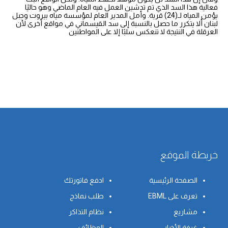
فعالية هذا السد الذي تم تدشين العمل فيه العام الماضي وهو حاليًا
يؤمن المياه لـ(24) قرية. وأمل المدير العام لمؤسسة مياه بيروت وجبل
لبنان ألا يتكرر ما حصل بالنسبة إلى سد القيسماني في مواقع أخرى لأن
العرقلة في النتيجة لا تنعكس سلبًا إلا على المواطنين
خريطة الموقع
الصفحة الرئيسية
ادفع فاتورتك
تعرف على EBML
طلب نماذج
مشاريع
نظام التذاكر
غرفة الأخبار
الوظائف