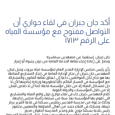
أكد جان جبران في لقاء حواري أن
التواصل مفتوح مع مؤسسة المياه
على الرقم ١٧١٣
جان جبران: إستغنينا عن متعهدين سماسرة
ونصرّ على إعادة إحياء ثقافة الخدمة العامة من دون رشوة أو إبتزاز
رأى رئيس مجلس الإدارة المدير العام لمؤسسة مياه بيروت وجبل لبنان
المهندس جان جبران أن نجاح الإدارة العامة في إنجاز المشاريع المناطة
بها هو نجاح لكل المواطنين، داعيًا إلى اعتناق ثقافة القانون والمشاركة
مع المؤسسة في المسار القائم حاليًا لتطويرها وزيادة إنتاجيتها لأن لا
حل لمشاكل المياه إلا من خلال مؤسسة فاعلة كما أن لا خلاص للبنان
إلا من خلال المؤسسات والدولة القوية
كلام المهندس جبران جاء في لقاء حواري حول واقع المياه والمشاريع
التي تقوم بها المؤسسة بعد سنة من تسلمه رئاسة مجلس إدارتها،
وذلك بدعوة من مدرسة القديس بطرس بسكنتا في قاعة الفرير برنار
حبيقة، وشارك في اللقاء حشد من أهالي المنطقة والمعنيين بحضور
رئيس بلدية بسكنتا جورج علم ومدير المدرسة أنطوان مدور
وعرض المدير العام لمؤسسة مياه بيروت وجبل لبنان الخطوط العريضة