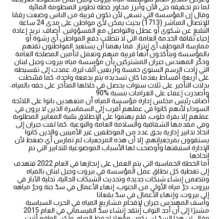
لما تم تحقيقه حتى الآن وأبرز محاور خطة تطوير المنظومة المائية
وقال إن المؤسسة التي تسعى لأن تكون قريبة من الناس وضعت رقمًا
للإتصال المباشر (1713) بحيث يمكن لأي مواطن على مدى 24 ساعة
التبليغ عن شكوى أو عطل والتواصل مع المسؤولين. أضاف: نريد إعادة
إحياء ثقافة الخدمة العامة التي لا تتطلب دفع المواطن أي رشوة أو
ممارسة الموظف أي إبتزاز. فما يهمنا أن يستعيد المواطنون ثقتهم
بالمؤسسة ويتأكدون أنها قريبة منهم وتعمل لتأمين المصلحة العامة
وذكّر المهندس جبران المشتركين بأن مؤسسة مياه بيروت وجبل لبنان
التي زادت الرسم السنوي خمسة وأربعين ألف ليرة، عمدت إلى تقسيطه
على أربعة أقساط بعدما كان تسديده يتم بدفعة واحدة، كما قسّطت
بدلات التأخير على ثلاث سنوات يحصل في خلالها المتأخر على حقه بالمياه،
وأصدرت إعفاء على الغرامات بنسبة %90
أضاف رئيس مجلس إدارة مؤسسة المياه أن متعهدين باتوا على اللائحة
السوداء لأنهم كانوا في عملهم أقرب إلى السماسرة الذين لا يرون في
عملهم إلا بقرة حلوب، فلم يهتموا على الإطلاق بتلبية المعايير المطلوبة
وفي مقدمها الشفافية والسلامة العامة والنوعية. كما لفت جبران إلى
اتخاذ تدابير إدارية بحق عدد من الموظفين غير الأمينين والذين كانوا
يستقوون بمرجعياتهم، إلا أن هذه المرجعيات لم تمارس أي ضغط لأن
الإدارة استبقتها وأوضحت لها الأسباب الموضوعية للتدابير التي تم
اتخاذها
أما الخطة الخماسية التي يتم العمل على إنجازها في العام 2022 فتهدف
إلى تغطية كل نطاق عمل المؤسسة في بيروت وجبل لبنان بالمياه
وتتضمن إنشاء شبكات جديدة وتحديث الشبكات الحالية، تحلية الآبار في
بيروت، جرّ مياه الأولي من الجنوب، إنهاء الأعمال في سدّ جنة وجرّ مياهه
إلى بيروت، وإنهاء الأعمال في سدّ بقعاتا
وأسف المهندس جبران لإقحام مشاريع المياه في الحرب السياسية
مشيرًا إلى أن أحد النواب إنتقد إنشاء سدّ القيسماني في العام 2015
وقال إن هذا السدّ لن يكون مؤهلا لحفظ المياه. ولكن الواقع أثبت