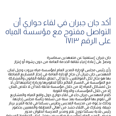
أكد جان جبران في لقاء حواري أن
التواصل مفتوح مع مؤسسة المياه
على الرقم ١٧١٣
جان جبران: إستغنينا عن متعهدين سماسرة
ونصرّ على إعادة إحياء ثقافة الخدمة العامة من دون رشوة أو إبتزاز
رأى رئيس مجلس الإدارة المدير العام لمؤسسة مياه بيروت وجبل لبنان
المهندس جان جبران أن نجاح الإدارة العامة في إنجاز المشاريع المناطة
بها هو نجاح لكل المواطنين، داعيًا إلى اعتناق ثقافة القانون والمشاركة
مع المؤسسة في المسار القائم حاليًا لتطويرها وزيادة إنتاجيتها لأن لا
حل لمشاكل المياه إلا من خلال مؤسسة فاعلة كما أن لا خلاص للبنان
إلا من خلال المؤسسات والدولة القوية
كلام المهندس جبران جاء في لقاء حواري حول واقع المياه والمشاريع
التي تقوم بها المؤسسة بعد سنة من تسلمه رئاسة مجلس إدارتها،
وذلك بدعوة من مدرسة القديس بطرس بسكنتا في قاعة الفرير برنار
حبيقة، وشارك في اللقاء حشد من أهالي المنطقة والمعنيين بحضور
رئيس بلدية بسكنتا جورج علم ومدير المدرسة أنطوان مدور
وعرض المدير العام لمؤسسة مياه بيروت وجبل لبنان الخطوط العريضة