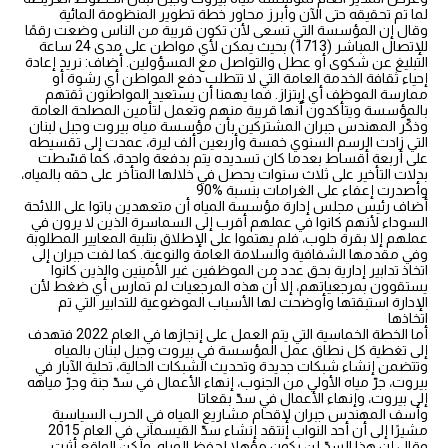
لما تم تحقيقه حتى الآن وأبرز محاور خطة تطوير المنظومة المائية
وقال إن المؤسسة التي تسعى لأن تكون قريبة من الناس وضعت رقمًا
للإتصال المباشر (1713) بحيث يمكن لأي مواطن على مدى 24 ساعة
التبليغ عن شكوى أو عطل والتواصل مع المسؤولين. أضاف: نريد إعادة
إحياء ثقافة الخدمة العامة التي لا تتطلب دفع المواطن أي رشوة أو
ممارسة الموظف أي إبتزاز. فما يهمنا أن يستعيد المواطنون ثقتهم
بالمؤسسة ويتأكدون أنها قريبة منهم وتعمل لتأمين المصلحة العامة
وذكّر المهندس جبران المشتركين بأن مؤسسة مياه بيروت وجبل لبنان
التي زادت الرسم السنوي خمسة وأربعين ألف ليرة، عمدت إلى تقسيطه
على أربعة أقساط بعدما كان تسديده يتم بدفعة واحدة، كما قسّطت
بدلات التأخير على ثلاث سنوات يحصل في خلالها المتأخر على حقه بالمياه،
وأصدرت إعفاء على الغرامات بنسبة %90
أضاف رئيس مجلس إدارة مؤسسة المياه أن متعهدين باتوا على اللائحة
السوداء لأنهم كانوا في عملهم أقرب إلى السماسرة الذين لا يرون في
عملهم إلا بقرة حلوب، فلم يهتموا على الإطلاق بتلبية المعايير المطلوبة
وفي مقدمها الشفافية والسلامة العامة والنوعية. كما لفت جبران إلى
اتخاذ تدابير إدارية بحق عدد من الموظفين غير الأمينين والذين كانوا
يستقوون بمرجعياتهم، إلا أن هذه المرجعيات لم تمارس أي ضغط لأن
الإدارة استبقتها وأوضحت لها الأسباب الموضوعية للتدابير التي تم
اتخاذها
أما الخطة الخماسية التي يتم العمل على إنجازها في العام 2022 فتهدف
إلى تغطية كل نطاق عمل المؤسسة في بيروت وجبل لبنان بالمياه
وتتضمن إنشاء شبكات جديدة وتحديث الشبكات الحالية، تحلية الآبار في
بيروت، جرّ مياه الأولي من الجنوب، إنهاء الأعمال في سدّ جنة وجرّ مياهه
إلى بيروت، وإنهاء الأعمال في سدّ بقعاتا
وأسف المهندس جبران لإقحام مشاريع المياه في الحرب السياسية
مشيرًا إلى أن أحد النواب إنتقد إنشاء سدّ القيسماني في العام 2015
وقال إن هذا السدّ لن يكون مؤهلا لحفظ المياه. ولكن الواقع أثبت