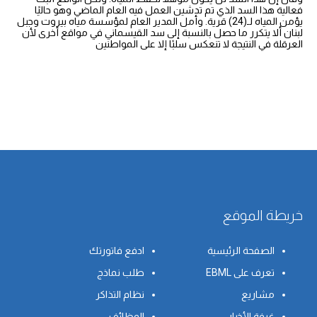
فعالية هذا السد الذي تم تدشين العمل فيه العام الماضي وهو حاليًا
يؤمن المياه لـ(24) قرية. وأمل المدير العام لمؤسسة مياه بيروت وجبل
لبنان ألا يتكرر ما حصل بالنسبة إلى سد القيسماني في مواقع أخرى لأن
العرقلة في النتيجة لا تنعكس سلبًا إلا على المواطنين
خريطة الموقع
الصفحة الرئيسية
ادفع فاتورتك
تعرف على EBML
طلب نماذج
مشاريع
نظام التذاكر
غرفة الأخبار
الوظائف