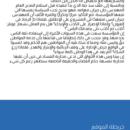
ومشاريعها مع تخفيض ما أمكن من أكلاف.
وبالنسبة إلى ملف سد جنة الذي بدأ تنفيذه قبل استلام المدير العام
المهندس جان جبران مهامه، فهو يندرج تحت السياسة نفسها التي
تتبعها المؤسسة، مع التأكيد مرارًا وتكرارًا وللمرة الألف أن المهندس
جبران ليس متعهدًا في المشروع على الإطلاق، فلماذا ذرّ الرماد في
العيون؟ ولماذا الإصرار على الكذب والإيحاء؟ هل يتم العمل بشعار غوبلز:
أكذب ثم أكذب حتى يصدقك الناس"؟
إن المؤسسة سعت في هذه السنوات الأخيرة إلى استعادة ثقة الناس
بخدمتها، وقد نجحت في ذلك إنطلاقا من قناعتها بأن خدمة المواطن
حقّ وليس منّة؛ ومما لا شك فيه أن المواطنين هم الحَكم وقد لمسوا
في الواقع حرص الإدارة على وقف الزبائنية والإبتزاز والهدر، فلماذا زرع
الشك؟ ألم يعد في هذا الوطن كلمة سواء؟
إن بيننا وبين هذه الأبواق التي تدعي محاربة الفساد في حين أن عليها
محاربة نفسها، حكم القضاء والحقيقة الناصعة ستظهر رغم كل شيء.
خريطة الموقع