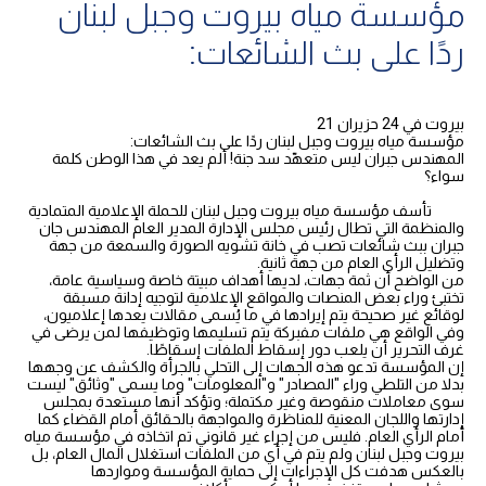
مؤسسة مياه بيروت وجبل لبنان
ردًا على بث الشائعات:
بيروت في 24 حزيران 21
مؤسسة مياه بيروت وجبل لبنان ردًا على بث الشائعات:
المهندس جبران ليس متعهّد سد جنة! ألم يعد في هذا الوطن كلمة
سواء؟
تأسف مؤسسة مياه بيروت وجبل لبنان للحملة الإعلامية المتمادية
والمنظمة التي تطال رئيس مجلس الإدارة المدير العام المهندس جان
جبران ببث شائعات تصب في خانة تشويه الصورة والسمعة من جهة
وتضليل الرأي العام من جهة ثانية.
من الواضح أن ثمة جهات، لديها أهداف مبيتة خاصة وسياسية عامة،
تختبئ وراء بعض المنصات والمواقع الإعلامية لتوجيه إدانة مسبقة
لوقائع غير صحيحة يتم إيرادها في ما يُسمى مقالات يعدها إعلاميون،
وفي الواقع هي ملفات مفبركة يتم تسليمها وتوظيفها لمن يرضى في
غرف التحرير أن يلعب دور إسقاط الملفات إسقاطًا.
إن المؤسسة تدعو هذه الجهات إلى التحلي بالجرأة والكشف عن وجهها
بدلا من التلطي وراء "المصادر" و"المعلومات" وما يسمى "وثائق" ليست
سوى معاملات منقوصة وغير مكتملة؛ وتؤكد أنها مستعدة بمجلس
إدارتها واللجان المعنية للمناظرة والمواجهة بالحقائق أمام القضاء كما
أمام الرأي العام. فليس من إجراء غير قانوني تم اتخاذه في مؤسسة مياه
بيروت وجبل لبنان ولم يتم في أي من الملفات استغلال المال العام، بل
بالعكس هدفت كل الإجراءات إلى حماية المؤسسة ومواردها