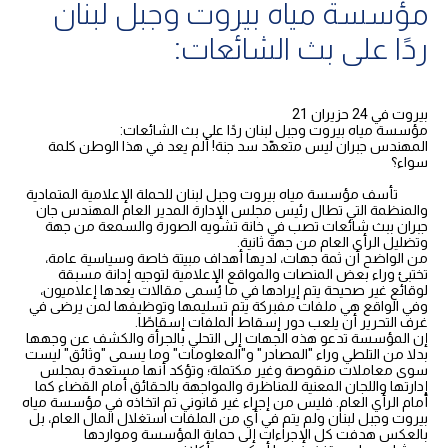
مؤسسة مياه بيروت وجبل لبنان
ردًا على بث الشائعات:
بيروت في 24 حزيران 21
مؤسسة مياه بيروت وجبل لبنان ردًا على بث الشائعات:
المهندس جبران ليس متعهّد سد جنة! ألم يعد في هذا الوطن كلمة
سواء؟
تأسف مؤسسة مياه بيروت وجبل لبنان للحملة الإعلامية المتمادية
والمنظمة التي تطال رئيس مجلس الإدارة المدير العام المهندس جان
جبران ببث شائعات تصب في خانة تشويه الصورة والسمعة من جهة
وتضليل الرأي العام من جهة ثانية.
من الواضح أن ثمة جهات، لديها أهداف مبيتة خاصة وسياسية عامة،
تختبئ وراء بعض المنصات والمواقع الإعلامية لتوجيه إدانة مسبقة
لوقائع غير صحيحة يتم إيرادها في ما يُسمى مقالات يعدها إعلاميون،
وفي الواقع هي ملفات مفبركة يتم تسليمها وتوظيفها لمن يرضى في
غرف التحرير أن يلعب دور إسقاط الملفات إسقاطًا.
إن المؤسسة تدعو هذه الجهات إلى التحلي بالجرأة والكشف عن وجهها
بدلا من التلطي وراء "المصادر" و"المعلومات" وما يسمى "وثائق" ليست
سوى معاملات منقوصة وغير مكتملة؛ وتؤكد أنها مستعدة بمجلس
إدارتها واللجان المعنية للمناظرة والمواجهة بالحقائق أمام القضاء كما
أمام الرأي العام. فليس من إجراء غير قانوني تم اتخاذه في مؤسسة مياه
بيروت وجبل لبنان ولم يتم في أي من الملفات استغلال المال العام، بل
بالعكس هدفت كل الإجراءات إلى حماية المؤسسة ومواردها