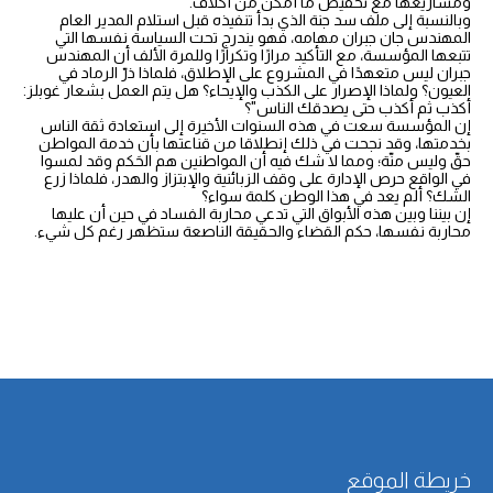
ومشاريعها مع تخفيض ما أمكن من أكلاف.
وبالنسبة إلى ملف سد جنة الذي بدأ تنفيذه قبل استلام المدير العام
المهندس جان جبران مهامه، فهو يندرج تحت السياسة نفسها التي
تتبعها المؤسسة، مع التأكيد مرارًا وتكرارًا وللمرة الألف أن المهندس
جبران ليس متعهدًا في المشروع على الإطلاق، فلماذا ذرّ الرماد في
العيون؟ ولماذا الإصرار على الكذب والإيحاء؟ هل يتم العمل بشعار غوبلز:
أكذب ثم أكذب حتى يصدقك الناس"؟
إن المؤسسة سعت في هذه السنوات الأخيرة إلى استعادة ثقة الناس
بخدمتها، وقد نجحت في ذلك إنطلاقا من قناعتها بأن خدمة المواطن
حقّ وليس منّة؛ ومما لا شك فيه أن المواطنين هم الحَكم وقد لمسوا
في الواقع حرص الإدارة على وقف الزبائنية والإبتزاز والهدر، فلماذا زرع
الشك؟ ألم يعد في هذا الوطن كلمة سواء؟
إن بيننا وبين هذه الأبواق التي تدعي محاربة الفساد في حين أن عليها
محاربة نفسها، حكم القضاء والحقيقة الناصعة ستظهر رغم كل شيء.
خريطة الموقع