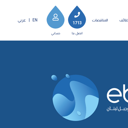
EN
|
عربي
ظائف
المناقصات
1713
اتصل بنا
حسابي