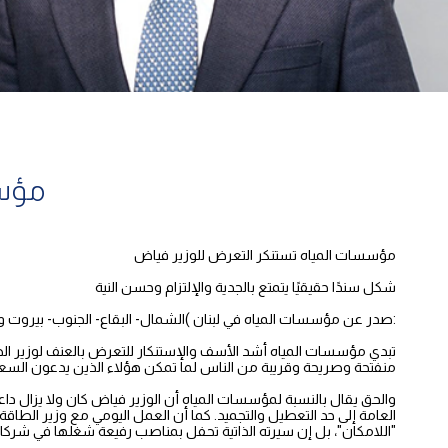
مؤسس
مؤسسات المياه تستنكر التعرض للوزير فياض
شكل سندًا حقيقيًا يتمتع بالجدية والإلتزام وحسن النية
:صدر عن مؤسسات المياه في لبنان )الشمال- البقاع- الجنوب- بيروت وجبل
تبدي مؤسسات المياه أشد الأسف والإستنكار للتعرض بالعنف لوزير الطا
منفتحة وصريحة وقريبة من الناس لما تمكن هؤلاء الذين يدعون السعي إل
والحق يقال بالنسبة لمؤسسات المياه أن الوزير فياض كان ولا يزال دا
العامة إلى حد التعطيل والتجميد. كما أن العمل اليومي مع وزير الطاقة
"اللامكان"، بل إن سيرته الذاتية تحفل بمناصب رفيعة شغلها في شركات