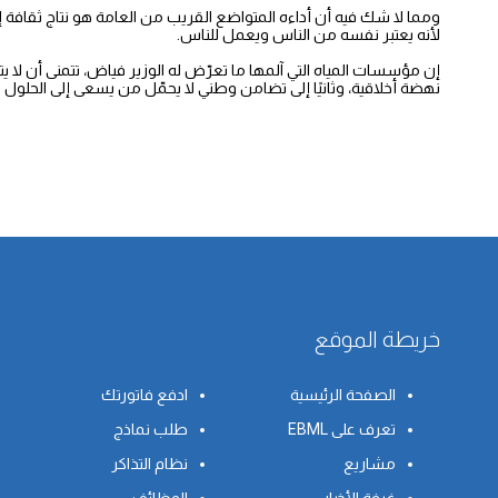
ومما لا شك فيه أن أداءه المتواضع القريب من العامة هو نتاج ثقافة 
لأنه يعتبر نفسه من الناس ويعمل للناس.
إن مؤسسات المياه التي آلمها ما تعرّض له الوزير فياض، تتمنى أن لا يتم 
نهضة أخلاقية، وثانيًا إلى تضامن وطني لا يحمّل من يسعى إلى الحلول 
خريطة الموقع
الصفحة الرئيسية
ادفع فاتورتك
تعرف على EBML
طلب نماذج
مشاريع
نظام التذاكر