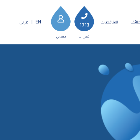
EN
|
عربي
ظائف
المناقصات
1713
اتصل بنا
حسابي