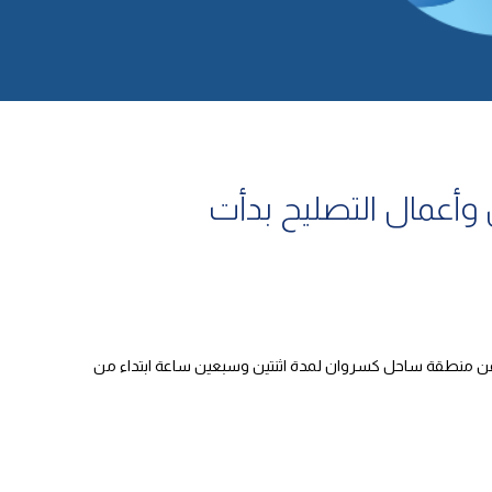
أعمال التصليح بدأت
نطقة المعاملتين المعروف بالخط 900، ستضطر آسفة إلى قطع المياه عن منطقة ساحل كسروان لمدة اثنتين وسبعين ساعة ابتداء من