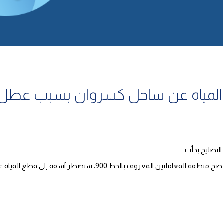
لمياه عن ساحل كسروان بسبب عطل و
لتصليح بدأت
تعلن مؤسسة مياه بيروت وجبل لبنان أنه بسبب عطل طارئ على خط ضح م