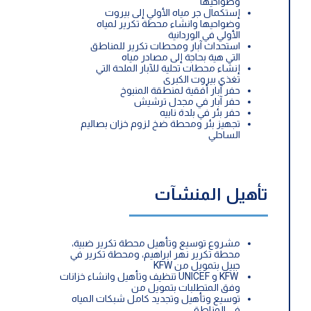
وضواحيها
إستكمال جر مياه الأولي إلى بيروت
وضواحيها وانشاء محطة تكرير لمياه
الأولي في الوردانية
استحداث آبار ومحطات تكرير للمناطق
التي هية بحاجة إلى مصادر مياه
إنشاء محطات تحلية للآبار الملحة التي
تغذي بيروت الكبرى
حفر آبار أفقية لمنطقة المنبوخ
حفر آبار في مجدل ترشيش
حفر بئر في بلدة نابيه
تجهيز بئر ومحطة ضخ لزوم خزان بصاليم
الساحلي
تأهيل المنشآت
مشروع توسيع وتأهيل محطة تكرير ضبية،
محطة تكرير نهر ابراهيم، ومحطة تكرير في
جبيل بتمويل من KFW
KFW و UNICEF تنظيف وتأهيل وانشاء خزانات
وفق المتطلبات بتمويل من
توسيع وتأهيل وتجديد كامل شبكات المياه
في المناطق