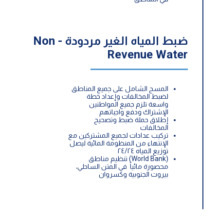
ضبط المياه الغير مردودة - Non
Revenue Water
المسح الشامل على جميع المناطق
لضبط المخالفات وإعداد خطة
واسعة تلزم جميع المواطنين
الإشتراك ودفع واجباتهم
إطلاق حملة ضبط وتصحيح
المخالفات
تركيب عدادات لجميع المشتركين مع
الإنتهاء من المنظومة المائية ليصل
توزيع المياه ٢٤/٢٤
(World Bank) تنظيم مناطق
محصورة مائياً في المتن الساحلي،
بيروت الجنوبية وكسروان