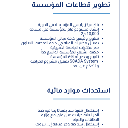
تطوير قطاعات المؤسسة
بناء مركز رئيسي للمؤسسة في الدورة
إنشاء مستودع عام للمؤسسة على مساحة
10,000 م2
تطوير وتجهيز كافة مباني المؤسسة
تفعيل مختبرات المياه في كافة الاقضية بالتعاون
مع مختبرات الجامعة الأميركية
مكننة أرشيف المؤسسة الواسع جداً
تقييم وحصر أملاك المؤسسة
SCADA System تفعيل مشروع المراقبة
والتحكم عن بعد
استحداث موارد مائية
إستكمال تنفيذ سد بقعاتا بما فيه خط
الجر لغاية خزانات عين علق مع وزارة
الطاقات والمياه
إستكمال سد جنة وجر مياهه إلى بيروت