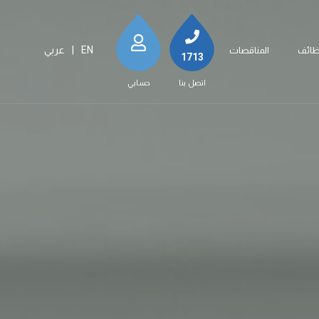
EN
|
عربي
ظائف
المناقصات
1713
اتصل بنا
حسابي