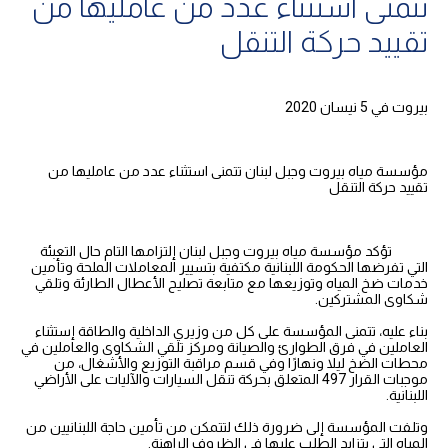
تتمنى استثناء عدد من عامليها من
تقييد حركة التنقل
بيروت في 5 نيسان 2020
مؤسسة مياه بيروت وجبل لبنان تتمنى استثناء عدد من عامليها من
تقييد حركة التنقل
تؤكد مؤسسة مياه بيروت وجبل لبنان إلتزامها التام حال التعبئة
التي تفرضها الحكومة اللبنانية مكتفية بتسيير المعاملات الملحة وتأمين
خدمات ضخ المياه وتوزيعها مع متابعة تصليح الأعطال الطارئة وتلقي
شكاوى المشتركين.
بناء عليه، تتمنى المؤسسة على كل من وزيري الداخلية والطاقة إستثناء
العاملين في فرق الطوارئ والصيانة ومركز تلقي الشكاوى والعاملين في
محطات الضخ ليلا ونهارًا وفي قسم مراقبة التوزيع والأشغال، من
موجبات القرار 497 المتعلق بحركة تنقل السيارات والآليات على الأراضي
اللبنانية.
وتلفت المؤسسة إلى ضرورة ذلك لتتمكن من تأمين حاجة اللبنانيين من
المياه التي يتزايد الطلب عليها في الظروف الراهنة.