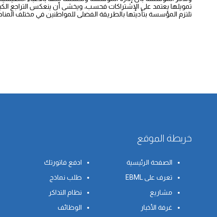
تمويلها يعتمد على الإشتراكات فحسب، ويخشى أن ينعكس التراجع الكبير 
تلتزم المؤسسة بتأديتها بالطريقة الفضلى للمواطنين في مختلف المناطق الواقعة في إطار صلاحيتها، علمًا أن الخط السا
خريطة الموقع
الصفحة الرئيسية
ادفع فاتورتك
تعرف على EBML
طلب نماذج
مشاريع
نظام التذاكر
غرفة الأخبار
الوظائف