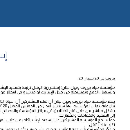
إس
بيروت في 20 نيسان 20
مؤسسة مياه بيروت وجبل لبنان: إستمرارية العمل ترتبط بتسديد الإشت
وتسهيل الدفع وتقسيطه من خلال الإنترنت أو مباشرة في انتظار عودة 
يهم مؤسسة مياه بيروت وجبل لبنان أن تعلم المشتركين أن الجباة الت
بشكل مباشر من خلال فتح الصناديق في مراكز المؤسسة والمصالح التا
إلى التعقيم والكمامات والقفازات.
تكبد عناء التنقل.
وتذكّر المؤسسة بأن إدارة المؤسسة وتحسسًا منها بالأعباء المعيشية و