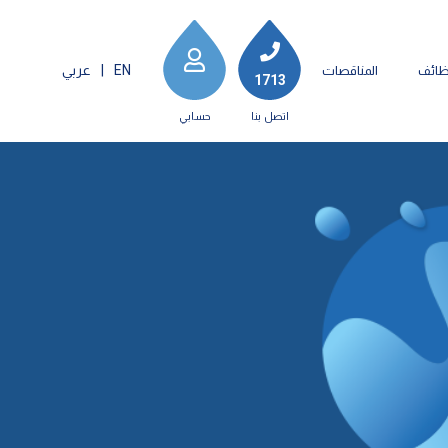
EN
|
عربي
ظائف
المناقصات
1713
اتصل بنا
حسابي