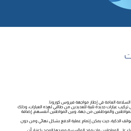
ت
 السلامة العامة في إطار مواجهة فيروس كورونا.
وجبة إضافة إلى الرسوم المترتبة على تركيب عيارات جديدة تلبية للعديدين من طالبي لهذه العيارات، وذلك
ن المواطنين والموظفين من جهة، وبين المواطنين أنفسهم، إضافة
كات من خلال الموقع الإلكتروني www.ebml.gov.lb والتطبيق الهاتفي EBML المتاح على جميع الهواتف الذكية، حيث يمكن إتمام عملية الدفع بشكل نهائي ومن دون
ء على المواطنين ولا يفقد المؤسسة موردها الوحيد باعتبار أن