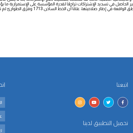
الحاصل في تسديد الإشتراكات تراجعًا لقدرة المؤسسة على الإٍستمرارية ما يؤثر 
خن 1713 وفرق الطوارئ لم تتوقف يومًا عن تأدية الواجب رغم الظروف الصعبة التي نمر بها.
اتبعنا
اتص
تحميل التطبيق لدينا