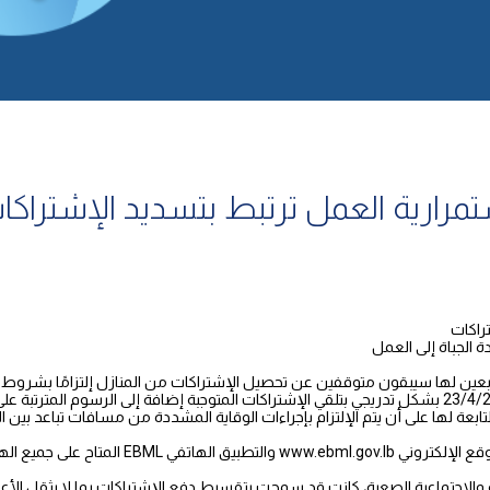
تمرارية العمل ترتبط بتسديد الإشتراكا
راكات
الجباة إلى العمل
ابعين لها سيبقون متوقفين عن تحصيل الإشتراكات من المنازل إلتزامًا بشروط
بناء عليه، تعلن المؤسسة أنها ستباشر ابتداء من الخميس المقبل 23/4/2020 بشكل تدريجي بتلقي الإشتراكات المت
بعة لها على أن يتم الإلتزام بإجراءات الوقاية المشددة من مسافات تباعد بي
كما تشجع المؤسسة المشتركين على تسديد الإشترا
الاجتماعية الصعبة، كانت قد سمحت بتقسيط دفع الإشتراكات بما لا يثقل الأعبا