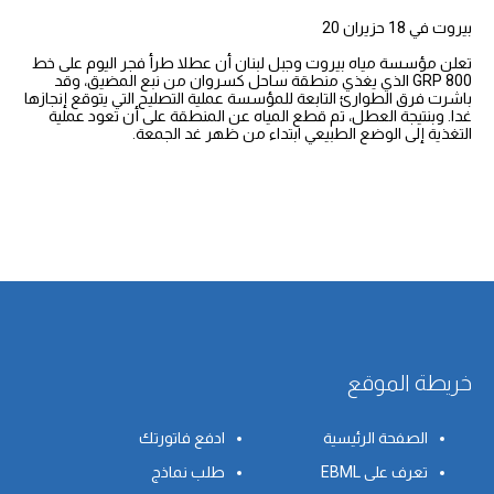
بيروت في 18 حزيران 20
تعلن مؤسسة مياه بيروت وجبل لبنان أن عطلا طرأ فجر اليوم على خط
GRP 800 الذي يغذي منطقة ساحل كسروان من نبع المضيق، وقد
باشرت فرق الطوارئ التابعة للمؤسسة عملية التصليح التي يتوقع إنجازها
غدا. وبنتيجة العطل، تم قطع المياه عن المنطقة على أن تعود عملية
التغذية إلى الوضع الطبيعي ابتداء من ظهر غد الجمعة.
خريطة الموقع
الصفحة الرئيسية
ادفع فاتورتك
تعرف على EBML
طلب نماذج