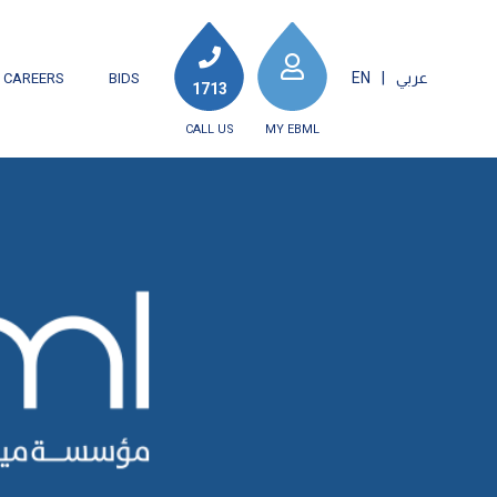
عربي
|
EN
CAREERS
BIDS
1713
CALL US
MY EBML