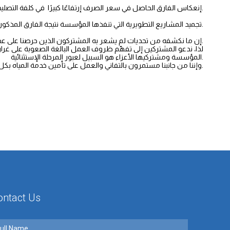
3- إنعكاس الفارق الحاصل في سعر الصرف إرتفاعًا كبيرًا في كلفة التصليحات الواجب على المؤسسة القيام بها لتأمين استمرارية الخدمة.
4- تجميد المشاريع التطويرية التي تنفذها المؤسسة نتيجة الفارق المذكور.
إن ما نكشفه من تحديات لم يشعر به المشتركون الذين حرصنا على عدم تأثرهم بنوعية وكمية التغذية بالمياه. ولكن الخشية واحتمالات تفاقم التحديات تفرض علينا مشاركة مواطنينا بالوقائع.
لذا، ندعو المشتركين إلى تفهّم ظروف العمل البالغة الصعوبة على غرار ت
المؤسسة ومشتركيها الأعزاء هو السبيل لعبور المرحلة الإستثنائية.
وإننا من جانبنا مستمرون بالتفاني والعمل على تأمين خدمة المياه بكل التزام ومهنية، لقناعة ثابتة بأن المياه حياة وحق لكل مشترك من دون منّة من أحد.
ontact Us