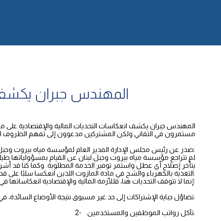
المهندس جبران يكشف ا
المهندس جبران يكشف انعكاسات التحديات المالية والإقتصادية على م
مستمرون في التفاني ولكن المشتركين مدعوون إلى تفهم الظروف الص
صدر عن رئيس مجلس الإدارة المدير العام لمؤسسة مياه بيروت وجبل لبنان المهندس جان جبران البيان التالي:
لم تتراجع مؤسسة مياه بيروت وجبل لبنان عن القيام بمسؤولياتها طيلة ال
يتأخر إصلاح أي عطل واستمر توفير الخدمة المطلوبة. وكما كنا قد أشرن
التغذية بالكهرباء والشح في مادة المازوت اللذين انعكسا سلبًا على قدرة تشغيل المحطات، حيث من المفترض أن تعود الأمور إلى ما كانت عليه مع توفير مادة المازوت في الأيام القليلة المقبلة.
إنما لا تتوقف التحديات هنا، فللأزمة المالية والإقتصادية انعكاساتها في نواح عدة نذكر بعضها:
1- تضاؤل جباية الإشتراكات إلى حد غير مسبوق نتيجة الأوضاع السائدة، في وقت يتزايد الطلب على المياه بشكل كبير.
2- تآكل رواتب الموظفين والمستخدمين.