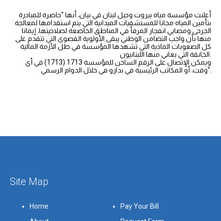
أعلنت مؤسسة مياه بيروت وجبل لبنان في بيان، أنها "حاضرة للمبادرة
بتأمين المياه مجانا للمستشفيات الميدانية التي يتم استقدامها لمعالجة
الجرحى ومصابي انفجار المرفأ في المناطق الخاضعة لصلاحيتها، إيمانا
منها بأن واجب التضامن الوطني يبقى الأولوية القصوى التي تتقدم على
كل الصعوبات المادية التي تشهدها المؤسسة في ظل الأزمة المالية
الخانقة التي يعاني منها اللبنانيون.
ويمكن الإتصال على الرقم الساخن للمؤسسة 1713 (1713) في أي
وقت، أو المكاتب الرئيسية في بدارو في خلال الدوام الرسمي".
Site Map
Home
Pay Your Bill