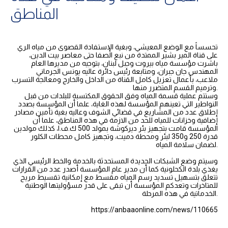
المناطق
تحسساً مع الوضع المعيشي، وبغية الإستفادة القصوى من مياه الري
على قناة المير بشير الممتدة من نبع الصفا حتى معاصر بيت الدين،
باشرت مؤسسة مياه بيروت وجبل لبنان، بتوجيه من مديرها العام
المهندس جان جبران، ومتابعة رئيس دائرة عاليه يونس الجرماني
ملاعب، بأعمال تعزيل كامل القناة من الداخل والخارج ومعالجة التسرب
وترميم القسم المتضرر منها.
وستتم عملية قسمة المياه وفق الحقوق المكتسبة للبلدات من قبل
النواطير التي تعينهم المؤسسة لهذه الغاية، علما أن المؤسسة بصدد
إطلاق عدد من المشاريع في قضائي الشوف وعاليه بغية تأمين مصادر
إضافية وخزانات للمياه للحد من الازمة في هذه المناطق، علما أن
المؤسسة قامت بتجهيز بئر ديركوشة بمولد 500 ك.ف.ا، كذلك مولدين
قدرة 250 و350 لبئر ومحطة دميت، وتجهيز كامل محطات الكلور
لضمان سلامة المياه.
وسيتم وضع الشبكات الجديدة المستحدثة بالخدمة والخط الرئيسي الذي
يغذي بلدة الكحلونية كما أن مدير عام المؤسسة أصدر عدد من القرارات
تتعلق بتسهيل تسديد رسم المياه مقسط مع إمكانية تقسيط مريح
للمتاخرات وتعدكم المؤسسة أن تبقى على قدر مسؤوليتها الوطنية
الخدماتية في هذه المرحلة.
https://anbaaonline.com/news/110665