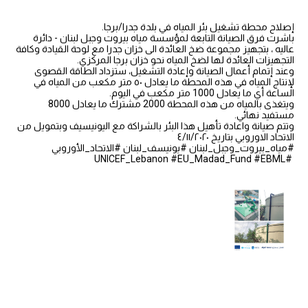
إصلاح محطة تشغيل بئر المياه في بلدة جدرا/برجا.
باشرت فرق الصيانة التابعة لمؤسسة مياه بيروت وجبل لبنان - دائرة
عاليه ، بتجهيز مجموعة ضخ العائدة الى خزان جدرا مع لوحة القيادة وكافة
التجهيزات العائدة لها لضخ المياه نحو خزان برجا المركزي.
وعند إتمام أعمال الصيانة وإعادة التشغيل، ستزداد الطاقة القصوى
لإنتاج المياه في هذه المحطة ما يعادل ٥٠ متر مكعب من المياه في
الساعة أي ما يعادل 1000 متر مكعب في اليوم.
ويتغذى بالمياه من هذه المحطة 2000 مشترك ما يعادل 8000
مستفيد نهائي.
وتتم صيانة واعادة تأهيل هذا البئر بالشراكة مع اليونيسيف وبتمويل من
الاتحاد الاوروبي بتاريخ ٤/١١/٢٠٢٠
#مياه_بيروت_وجبل_لبنان #يونيسف_لبنان #الاتحاد_الأوروبي
#UNICEF_Lebanon #EU_Madad_Fund #EBML