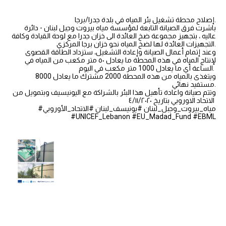
إصلاح محطة تشغيل بئر المياه في بلدة جدرا/برجا.
باشرت فرق الصيانة التابعة لمؤسسة مياه بيروت وجبل لبنان - دائرة
عاليه ، بتجهيز مجموعة ضخ العائدة الى خزان جدرا مع لوحة القيادة وكافة
التجهيزات العائدة لها لضخ المياه نحو خزان برجا المركزي.
وعند إتمام أعمال الصيانة وإعادة التشغيل، ستزداد الطاقة القصوى
لإنتاج المياه في هذه المحطة ما يعادل ٥٠ متر مكعب من المياه في
الساعة أي ما يعادل 1000 متر مكعب في اليوم.
ويتغذى بالمياه من هذه المحطة 2000 مشترك ما يعادل 8000
مستفيد نهائي.
وتتم صيانة واعادة تأهيل هذا البئر بالشراكة مع اليونيسيف وبتمويل من
الاتحاد الاوروبي بتاريخ ٤/١١/٢٠٢٠
#مياه_بيروت_وجبل_لبنان #يونيسف_لبنان #الاتحاد_الأوروبي
#UNICEF_Lebanon #EU_Madad_Fund #EBML