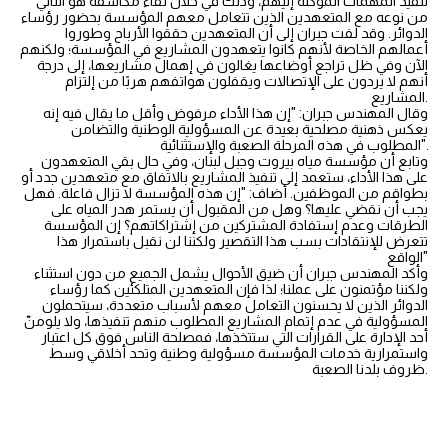
تنفيذ المهمات الموكلة إليهم، وذلك في خلال لقاء مكاشفة هو الثاني
من نوعه مع المتعهدين الذين تتعامل معهم المؤسسة بحضور رؤساء
الدوائر. وقد لفت جبران إلى أن المتعهدين حققوا الأرباح وطوروا
أعمالهم الخاصة لأنهم كانوا يتعهدون المشاريع في المؤسسة؛ ولكنهم
الآن وفي ظل تراجع أوضاعها يغالون في إهمال مشاريعها، إلى درجة
أنهم لا يردون على الإتصالات ويقفلون هواتفهم هربًا من إلتزام
المشاريع.
وقال المهندس جبران: "إن هذا الأداء مرفوض وأقل ما يقال فيه إنه
يعكس ذهنية مصلحية بعيدة عن المسؤولية الوطنية والتضامن
المطلوب في هذه المرحلة الصعبة والإستثنائية".
وتابع أن مؤسسة مياه بيروت وجبل لبنان، وفي حال بقي المتعهدون
على هذا الأداء، ستعمد إلى تنفيذ المشاريع بالاتفاق مع متعهدين جدد أو
بطواقم من الموظفين. أضاف: "إن هذه المؤسسة لا تزال فاعلة. فهل
يجب أن نقضي عليها؟ وهل من المقبول أن يستمر هدر المياه على
الطرقات وعدم إستفادة المشتركين من إشتراكاتهم؟ إن المؤسسة
تتعرض للإنتقادات بسب هذا التقصير ولكننا لن نقبل باستمرار هذا
الواقع"
وأكد المهندس جبران أن ضيق الأحوال يشمل الجميع من دون استثناء
ولكننا مؤتمنون على عملنا؛ لذا فإن المتعهدين المتلكئين كما رؤساء
الدوائر الذين لا يحسنون التعامل معهم لأسباب متعددة، سيتحملون
المسؤولية في عدم إتمام المشاريع المطلوب منهم تنفيذها، ولا يلومنّ
أحد الإدارة على القرارات التي ستتخذها، فمصلحة الناس فوق كل اعتبار
واستمرارية خدمات المؤسسة مسؤولية وطنية وتحد أخلاقي وسط
ظروف بلدنا الصعبة.