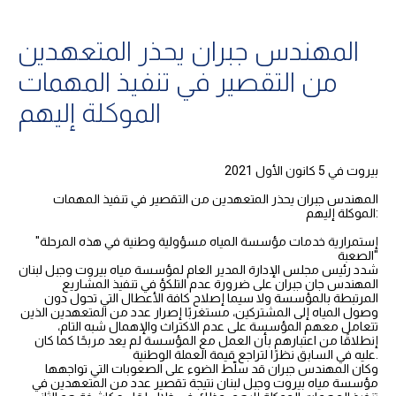
المهندس جبران يحذر المتعهدين
من التقصير في تنفيذ المهمات
الموكلة إليهم
بيروت في 5 كانون الأول 2021
المهندس جبران يحذر المتعهدين من التقصير في تنفيذ المهمات
الموكلة إليهم:
"إستمرارية خدمات مؤسسة المياه مسؤولية وطنية في هذه المرحلة
الصعبة"
شدد رئيس مجلس الإدارة المدير العام لمؤسسة مياه بيروت وجبل لبنان
المهندس جان جبران على ضرورة عدم التلكؤ في تنفيذ المشاريع
المرتبطة بالمؤسسة ولا سيما إصلاح كافة الأعطال التي تحول دون
وصول المياه إلى المشتركين، مستغربًا إصرار عدد من المتعهدين الذين
تتعامل معهم المؤسسة على عدم الاكتراث والإهمال شبه التام،
إنطلاقًا من اعتبارهم بأن العمل مع المؤسسة لم يعد مربحًا كما كان
عليه في السابق نظرًا لتراجع قيمة العملة الوطنية.
وكان المهندس جبران قد سلّط الضوء على الصعوبات التي تواجهها
مؤسسة مياه بيروت وجبل لبنان نتيجة تقصير عدد من المتعهدين في