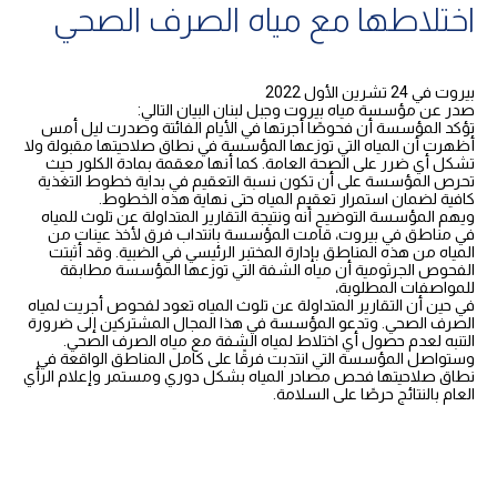
اختلاطها مع مياه الصرف الصحي
بيروت في 24 تشرين الأول 2022
صدر عن مؤسسة مياه بيروت وجبل لبنان البيان التالي:
تؤكد المؤسسة أن فحوصًا أجرتها في الأيام الفائتة وصدرت ليل أمس
أظهرت أن المياه التي توزعها المؤسسة في نطاق صلاحيتها مقبولة ولا
تشكل أي ضرر على الصحة العامة. كما أنها معقمة بمادة الكلور حيث
تحرص المؤسسة على أن تكون نسبة التعقيم في بداية خطوط التغذية
كافية لضمان استمرار تعقيم المياه حتى نهاية هذه الخطوط.
ويهم المؤسسة التوضيح أنه ونتيجة التقارير المتداولة عن تلوث للمياه
في مناطق في بيروت، قامت المؤسسة بانتداب فرق لأخذ عينات من
المياه من هذه المناطق بإدارة المختبر الرئيسي في الضبية. وقد أثبتت
الفحوص الجرثومية أن مياه الشفة التي توزعها المؤسسة مطابقة
للمواصفات المطلوبة،
في حين أن التقارير المتداولة عن تلوث المياه تعود لفحوص أجريت لمياه
الصرف الصحي. وتدعو المؤسسة في هذا المجال المشتركين إلى ضرورة
التنبه لعدم حصول أي اختلاط لمياه الشفة مع مياه الصرف الصحي.
وستواصل المؤسسة التي انتدبت فرقًا على كامل المناطق الواقعة في
نطاق صلاحيتها فحص مصادر المياه بشكل دوري ومستمر وإعلام الرأي
العام بالنتائج حرصًا على السلامة.