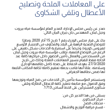
على المعاملات الملحة وتصليح
الأعطال وتلقي الشكاوى
صدر عن رئيس مجلس الإدارة، المدير العام لمؤسسة مياه بيروت
وجبل لبنان، المهندس جان جبران البيان التالي:
بناءً على قرار مجلس الوزراء رقم 1 تاريخ 15 آذار 2020، ونظرًا
للاوضاع الصحية الراهنة في البلاد والمخاوف من الانتشار الأوسع
لفيروس كورونا، وحرصاً على استمرارية الخدمات بشكل طبيعي على
الرغم من الاوضاع الصعبة، تطلب مؤسسة مياه بيروت وجبل لبنان
من المستخدمين والعمال تأمين الحضور داخل مراكزها كافةً عند
الحاجة فقط للقيام بتسيير المعاملات الملّحة وذلك حتى تاريخ
27/3/2020، بهدف الحفاظ على صحة كامل طاقمها الإداري
وسلامته، علمًا أنها قامت بحملة تعقيم كاملة لكافة المكاتب التابعة
لها ضمن نطاقها الجغرافي.
وستستمر المؤسسة بتأمين كل الخدمات من ضخ المياه وتوزيعها
وفق الاصول مع متابعة تصليح كافة الاعطال الطارئة وتلقي
شكاوى المشتركين على الخط الساخن 1713.
يستثنى من هذا التدبير كل من:
- مركز الشكاوى
- محطات الضخ
- قسم مراقبة التوزيع والاشغال