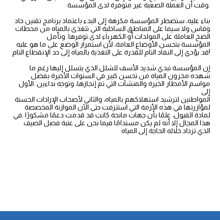
وقت أن العملة الصعبة غير متوفرة لدى المؤسسة.
بناء عليه، ستضطر المؤسسة مكرهة إلى البدء باعتماد برنامج تقنين حاد
وقاس ولا سيما على المناطق الساحلية التي تتغذى بالمياه من محطات
الضخ العاملة على المولدات أو الكهرباء لدى توفرها. وتأمل
المؤسسة بتحسن الأوضاع العامة، لأن استمرار الوضع على ما هو عليه
قد يؤدي إلى النفاد التام للقدرة على التغذية بالمياه إلى حد الإنقطاع التام!
إن المؤسسة تبدي شديد الأسف للشلل الذي يتسلل إليها رغم ما
شهده مخزون المياه من تحسن كبير في السنوات الأخيرة بفضل
مواسم الأمطار الخيرة والمنشآت التي تم إنجازها، وتوجه نداءين: الأول
إلى
المواطنين لترشيد استهلاكهم بالمياه، والثاني لأصحاب الإرادات الحسنة
لمؤازرتها في هذه الأزمة التي استنزفت حتى الآن الموازنة المخصصة
لمادة الفيول، علمًا بأن جهات مانحة كانت قد قدمت دعمًا مشكورًا .في
هذا المجال إلا أنه لم يكن مستدامًا فيما نحن على عتبة فصل الصيف
الذي تزداد خلاله الحاجة إلى المياه