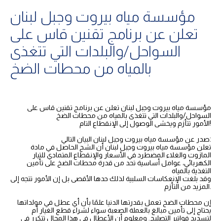
مؤسسة مياه بيروت وجبل لبنان
تعلن عن برنامج تقنين قاس على
السواحل/والبلدات التي تتغذى
بالمياه من محطات الضخ
مؤسسة مياه بيروت وجبل لبنان تعلن عن برنامج تقنين قاس على
السواحل/والبلدات التي تتغذى بالمياه من محطات الضخ
الأمور تتأزم ويخشى الوصول إلى الإنقطاع التام!
صدر عن مؤسسة مياه بيروت وجبل لبنان البيان التالي:
تعلن مؤسسة مياه بيروت وجبل لبنان أن الشح الحاصل في مادة
المازوت والغلاء المضطرد في الأسعار والإنقطاع المتمادي للتيار
الكهربائي، عوامل أساسية تحد من قدرة محطات الضخ على تأمين
التغذية بالمياه
وقد بلغت الإنعكاسات السلبية لذلك حدها الأقصى بل إن الأمور تتجه إلى
المزيد من التأزم.
إن محطات الضخ تعمل بقدرتها الدنيا علمًا بأن أي عطل في مولداتها
يحتاج إلى تأمين مبالغ بالعملة الصعبة سواء لشراء قطع الغيار أم
لتسديد فواتير التصليح. ومعلوم أن الأعطال في هذا المجال تتكرر في