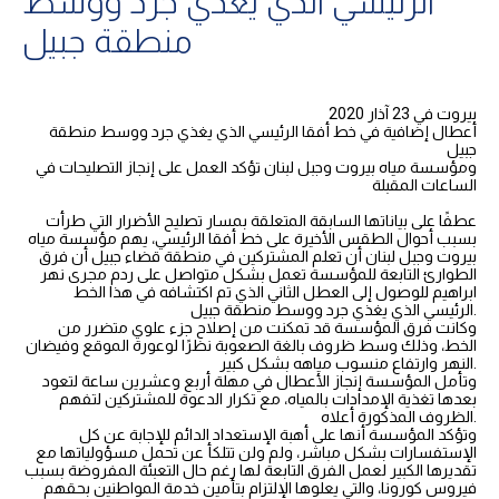
الرئيسي الذي يغذي جرد ووسط
منطقة جبيل
بيروت في 23 آذار 2020
أعطال إضافية في خط أفقا الرئيسي الذي يغذي جرد ووسط منطقة
جبيل
ومؤسسة مياه بيروت وجبل لبنان تؤكد العمل على إنجاز التصليحات في
الساعات المقبلة
عطفًا على بياناتها السابقة المتعلقة بمسار تصليح الأضرار التي طرأت
بسبب أحوال الطقس الأخيرة على خط أفقا الرئيسي، يهم مؤسسة مياه
بيروت وجبل لبنان أن تعلم المشتركين في منطقة قضاء جبيل أن فرق
الطوارئ التابعة للمؤسسة تعمل بشكل متواصل على ردم مجرى نهر
ابراهيم للوصول إلى العطل الثاني الذي تم اكتشافه في هذا الخط
الرئيسي الذي يغذي جرد ووسط منطقة جبيل.
وكانت فرق المؤسسة قد تمكنت من إصلاح جزء علوي متضرر من
الخط، وذلك وسط ظروف بالغة الصعوبة نظرًا لوعورة الموقع وفيضان
النهر وارتفاع منسوب مياهه بشكل كبير.
وتأمل المؤسسة إنجاز الأعطال في مهلة أربع وعشرين ساعة لتعود
بعدها تغذية الإمدادات بالمياه، مع تكرار الدعوة للمشتركين لتفهم
الظروف المذكورة أعلاه.
وتؤكد المؤسسة أنها على أهبة الإستعداد الدائم للإجابة عن كل
الإستفسارات بشكل مباشر، ولم ولن تتلكأ عن تحمل مسؤولياتها مع
تقديرها الكبير لعمل الفرق التابعة لها رغم حال التعبئة المفروضة بسبب
فيروس كورونا، والتي يعلوها الإلتزام بتأمين خدمة المواطنين بحقهم