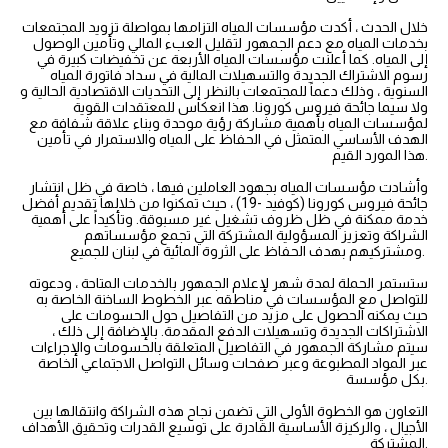
خلال الحدث ، أكدت مؤسسات المياه التزامها بمواصلة تزويد المجتمعات
بخدمات المياه مع دعم الجمهور لتقليل العبء المالي وتأمين الوصول
إلى المياه. كما أعلنت مؤسسات المياه الأربعة عن تخفيضات كبيرة في
رسوم الاشتراك الجديدة والتسهيلات المالية في سداد فاتورة المياه
السنوية ، وذلك دعماً للمجتمعات بالنظر إلى التحديات الاقتصادية الحالية و
ولا سيما جائحة فيروس كورونا. هذا انعكاس للمعتقدات القوية
لمؤسسات المياه بأهمية مشاركة رؤية موحدة وبناء علاقة شفافة مع
الهدف الأساسي المتمثل في الحفاظ على المياه والاستمرار في تأمين
هذا المورد القيم.
وأشادت مؤسسات المياه بجهود العاملين فيها ، خاصة في ظل انتشار
جائحة فيروس كورونا (كوفيد -19) ، حيث تمكنوا من خلالها تقديم أفضل
خدمة ممكنة في ظل ظروف تشغيل غير مسبوقة. وتأكيداً على أهمية
الشراكة وتعزيز المسؤولية المشتركة التي تجمع مؤسساتهم
ومشتركيهم بهدف الحفاظ على الثروة المائية في لبنان للجميع.
ستستمر الحملة لمدة شهر لإعلام الجمهور بالخدمات المتاحة ، ودعوته
للتواصل مع المؤسسات في مناطقه عبر الخطوط الساخنة الخاصة به
حيث يمكنه الحصول على مزيد من التفاصيل حول الحسومات على
الاشتراكات الجديدة وتسهيلات الدفع المقدمة. بالإضافة إلى ذلك ،
سيتم مشاركة الجمهور في التفاصيل المتعلقة بالحسومات والإجراءات
عبر المواد المطبوعة وعبر صفحات وسائل التواصل الاجتماعي الخاصة
بكل مؤسسة.
التعاون هو الخطوة الأولى التي تضمن نجاح هذه الشراكة وانتقالها بين
الأجيال ، والركيزة الأساسية القادرة على توسيع القدرات وتحقيق الأهداف
المشتركة.