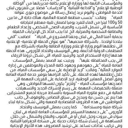
والمؤسسات التابعة لها ووزارة الإعلام بكافة مديرياتها من "الوكالة
الوطنية للإعلام" و"الاذاعة اللبنانية" و"الدراسات" فضلا عن تلفزيون لبنان
لخدمة المواطن، واليوم نريد إيصال رسالة في موضوع حيوي عنوانه:
المياه". وقالت: "بحسب منظمة الصحة العالمية، هناك حاجة الى ما بين
50 و100 ليترا من الماء للفرد يوميا لضمان تلبية معظم احتياجاته
الأساسية التي تشمل الشرب، والصرف الصحي الشخصي، وإعداد الطعام،
والنظافة الشخصية والمنزلية، الخ. لذا يجب اتخاذ كل الإجراءات الكفيلة
بحماية أمننا المائي في لبنان وحقنا المشروع في الحياة." اضافت: "المي
ببلادنا لولادنا... بالشراكة منحميها"، "هو عنوان الحملة الإعلامية- الإعلانية
التي تطلقها اليوم وزارة الإعلام ووزارة الطاقة والمياه بالشراكة مع
المنظمات الدولية الداعمة، وهي اليونيسف والاتحاد الأوروبي. هذه الحملة
هدفها إدارة الاستخدام الجيد والرشيد للمياه. التي تشكل ثروتنا الزرقاء
التي يجب المحافظة عليها". ورحبت عبد الصمد بممثلي المؤسسات
العامة للمياه "على جهودهم وجهود كافة المدراء والموظفين في إدارة
الموارد المائية"، وقالت: "اريد الإضاءة على سعي مؤسسات المياه، من
خلال إطلاقها لهذه الحملة، على تأكيد التزامها بتوفير خدمة المياه العامة
وفق أفضل المعايير الوطنية، اريد الاضاءة على القررات المهمة التي
أصدرتها مؤسسات المياه - "ولازم" يكون لمسها المواطن، وهي
متمثلة بالتخفيضات المهمة على رسم الاشراك الجديد والتسهيلات
المالية في دفع فاتورة المياه السنوية بأقساط مريحة لجميع المشتركين.
هذا ينم عن حسن نية ويندرج في سياق التضامن والوقوف الى جانب
المواطنين في هذه الظروف الاقتصادية الصعبة والتي تشكل بداية لبناء
شراكة متينة ومستدامة". كما رحبت بممثلي اليونيسف والاتحاد
الأوروبي "على دعمهما المستمر للمؤسسات العامة للمياه في لبنان
سواء في بيروت وجبل لبنان أو في الجنوب والبقاع والشمال، من خلال
المساهمة في إنشاء شبكة خزانات حديثة على مساحة الجغرافيا اللبنانية
وفي تركيب عدادات تساعد على ترشيد المصروف. هذه الأدوار الإيجابية