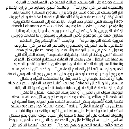
ليست جديدة على اليونيسف. هنالك العديد من المساهمات البناءة
والمفيدة لها في كل الوزارات". وقالت: "سبق وتعاونا في وزارة الإعلام
مع اليونيسف في عدة مشاريع ولا يزال التعاون مستمرا، ومشاريعنا
المشتركة تركت بصمة مشرقة كالحملة الإعلامية لمكافحة وباء كورونا،
وحملة تلقي اللقاح ضد الوباء، بالإضافة إلى الصفحة الالكترونية Fact-
check Lebanon والمؤتمر الوطني الخاص بها وغيرها. كذلك، يساهم
الإتحاد الأوروبي بشكل فعال في الدعم ويلعب أدوارا إيجابية، وحاليا
نتعاون معه في موضوع الأمن السيبراني، وسيكون لنا لقاءات وورش
تدريبية لاحقة للتوعية حوله". وتابعت: "أما الإعلام وكل الطاقم
الاعلامي، فأنتم الشريك والمتعاون والحاضر الدائم في كل الظروف،
ونعول عليكم في نشر التوعية والتثقيف والتوجيه لضمان نجاح هذه
الحملة "المي ببلادنا لولادنا... بالشراكة منحميها"، وهذه الشراكة التي
نتناقلها عبر الاجيال. نحن نعرف ان الاعلام يستطيع احداث كل الفرق
وتنمية المسؤولية الاجتماعية لدى المواطنين. التحية والتقدير للجهود
الكبيرة والإستثنائية لكل الطاقم الإعلامي". واكدت "ان الاعلام مثلما
هو روح أي خبر أو حدث أو مشروع، فإن الماء هي روح الحياة، وهي نعمة،
علينا أن نحافظ عليها وان لا نهدرها. إذا استهلكت المياه باعتدال
فستبقى لنا وللأجيال المقبلة". وقالت: "علينا جميعنا التعاون لتحريك مياه
ترشيد الإستهلاك الراكدة. إن حماية مياهنا تبدأ من تصرفاتنا الحياتية
اليومية، سواء من المنزل، أو المدرسة، الجامعة، العمل، الأماكن
السياحية، الخ. هناك إرشادات وعادات ونصائح ورسائل معينة، بسيطة
لكنها بالغة الأهمية، يمكن اعتمادها لتجنب هدر المياه. وهنا أهمية ان
نغطس ب "الإعلام المائي" لزيادة "التوعية المائية" حول ضرورة ترشيد
استخدام الماء والحفاظ على مياهنا من التلوث والتعديات والنفايات
والمواد السامة على أنواعها، لا سيما وأن عبء تلوث المياه يقع بشكل
أساسي على النساء والأطفال في المجتمع، وبالتالي يجب تأمين شروط
صحية مائية سليمة للجميع ولهم تحديدا". اضافت: "يهمنا التركيز على