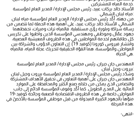
خدمة المياه للمشتركين.
الأستاذ خالد بركات عبيد، رئيس مجلس الإدارة/ المدير العام لمؤسسة
مياه لبنان الشمالي:
من جهته، أكّد رئيس مجلس الإدارة/ المدير العام لمؤسسة مياه لبنان
الشمالي، الأستاذ خالد بركات عبيد، على أهمية هذه الحملة لما تتضمن من
رسالة شراكة وبلورة رؤى مستقبلية. فالمياه تراث وميراث، تحفظهما
جهود عمّال وموظفي ومهندسي المؤسسة الذين واظبوا على تكريس
كل طاقاتهم لخدمة المواطنين في هذه الظروف المعيشية العصيبة،
وانتشار فيروس كورونا (كوفيد 19). إن التعاون الدؤوب والشراكة بين
المواطن والمؤسسة، هما القوّة الحقيقية لتحريك عجلة المياه، فالمياه
هي الحياة.
المهندس جان جبران، رئيس مجلس الإدارة/ المدير العام لمؤسسة
بيروت وجبل لبنان:
وشدّد رئيس مجلس الإدارة/ المدير العام لمؤسسة بيروت وجبل لبنان
المهندس جان جبران على أهمية التعاون في تحقيق الأهداف المشتركة
والتضامن الذي يمكن من خلاله صنع الكثير والمحافظة على الموارد
المائية على المدى الطويل. كما أكّد وقوف المؤسسة الدائم إلى جانب
المواطن خاصة في هذه الظروف الاقتصادية الصعبة وجائحة كوفيد-19
منوّهاً بالجهود الكبيرة المبذولة من قبل موظفي المؤسسة بالأخصّ في
هذه المرحلة.
-انتهى-
https://youtu.be/gXtRaOSb1NI