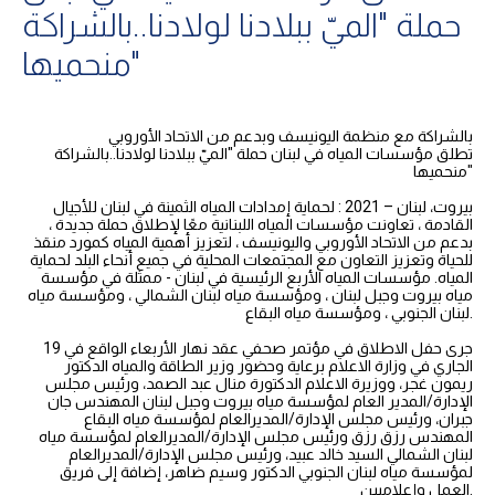
حملة "الميّ ببلادنا لولادنا..بالشراكة
منحميها"
بالشراكة مع منظمة اليونيسف وبدعم من الاتحاد الأوروبي
تطلق مؤسسات المياه في لبنان حملة "الميّ ببلادنا لولادنا..بالشراكة
منحميها"
بيروت، لبنان – 2021 : لحماية إمدادات المياه الثمينة في لبنان للأجيال
القادمة ، تعاونت مؤسسات المياه اللبنانية معًا لإطلاق حملة جديدة ،
بدعم من الاتحاد الأوروبي واليونيسف ، لتعزيز أهمية المياه كمورد منقذ
للحياة وتعزيز التعاون مع المجتمعات المحلية في جميع أنحاء البلد لحماية
المياه. مؤسسات المياه الأربع الرئيسية في لبنان - ممثلة في مؤسسة
مياه بيروت وجبل لبنان ، ومؤسسة مياه لبنان الشمالي ، ومؤسسة مياه
لبنان الجنوبي ، ومؤسسة مياه البقاع.
جرى حفل الاطلاق في مؤتمر صحفي عقد نهار الأربعاء الواقع في 19
الجاري في وزارة الاعلام برعاية وحضور وزير الطاقة والمياه الدكتور
ريمون غجر، ووزيرة الاعلام الدكتورة منال عبد الصمد، ورئيس مجلس
الإدارة/المدير العام لمؤسسة مياه بيروت وجبل لبنان المهندس جان
جبران، ورئيس مجلس الإدارة/المديرالعام لمؤسسة مياه البقاع
المهندس رزق رزق ورئيس مجلس الإدارة/المديرالعام لمؤسسة مياه
لبنان الشمالي السيد خالد عبيد، ورئيس مجلس الإدارة/المديرالعام
لمؤسسة مياه لبنان الجنوبي الدكتور وسيم ضاهر، إضافة إلى فريق
العمل وإعلاميين.