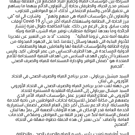
الشراكة بين مؤسسات المياه وجميع أفراد المجتمع لأن العلاقة بينهما
تستمر مدى الحياة، والطرفان بحاجة إلى التعاون الدائم بينهما ما يساهم
في تحقيق الأمن والسلم الاجتماعي. لذلك، أدعو المواطنين للتجاوب
والتعاون لأن مؤسسات المياه هي منهم ولهم". واشارت الى انه "في
أوقات Covid-19 تبرز الحاجة الى النظافة واستهلاك المياه أكثر من أي
وقت سابق. وعلى الرغم من ذلك، علينا المكافحة طوال فترة إنتشار
الجائحة وما بعدها، لمواكبة متطلبات توفير مياه الشرب الآمنة وبيئة
نظيفة آمنة تحمي ثروتنا المائية". وختمت: "لا بد من التعبير عن تقديرنا
للأدوار البناءة التي تلعبها وسائل إعلامنا، كما على الجهود المبذولة من
وزارة الطاقة والمؤسسات التابعة لها والعاملين فيها والمنظمات
الدولية المساعدة في هذا الظرف الحساس من عمر الوطن. اكيد، وليس
مستغربا أن يكون الهدف السادس من أهداف التنمية المستدامة للأمم
المتحدة هو "ضمان التوافر والإدارة المستدامة للمياه والصرف الصحي
للجميع".
السيد ميشيل بيرباولي ، مدير برنامج المياه والصرف الصحي في الاتحاد
الأوروبي في لبنان:
من جهته لفت مدير برنامج المياه والصرف الصحي في الاتحاد الأوروبي
السيد ميشال بييرباولي إلى المشاركة التقليدية المستمرة للاتحاد
الأوروبي في قطاع المياه لتعزيز عمل مؤسسات المياه، الأمر الذي
يضعهم في مكانة أفضل للاستجابة لحاجات المواطنين من ناحية الخدمة
والمساءلة. ازداد الدعم بشكل أكبر خلال العام الماضي لضمان استمرارية
الخدمة العامة قدر الإمكان في هذه الأوقات الصعبة التي يمرّ بها لبنان.
لضمان الاستدامة لابدّ من تعزيز الثقة بين المواطن ومقدّمي الخدمات
العامة. وأضاف: "نحن نعتبر أن هذه الحملة خطوة مهمّة في الاتجاه
الصحيح".
السيد أوليفييه ثونيت، رئيس قسم المياه والصرف الصحي والنظافة