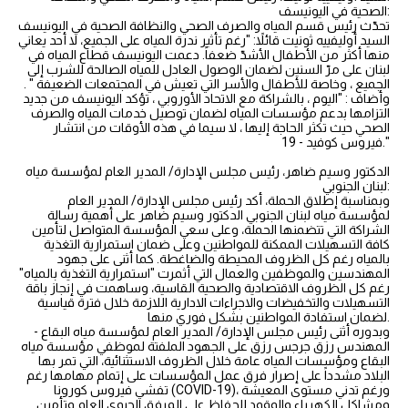
الصحية في اليونيسف:
تحدّث رئيس قسم المياه والصرف الصحي والنظافة الصحية في اليونيسف
السيد أوليفييه ثونيت قائلاً: "رغم تأثير ندرة المياه على الجميع، لا أحد يعاني
منها أكثر من الأطفال الأشدّ ضعفاً. دعمت اليونيسف قطاع المياه في
لبنان على مرّ السنين لضمان الوصول العادل للمياه الصالحة للشرب إلى
الجميع ، وخاصة للأطفال والأسر التي تعيش في المجتمعات الضعيفة " .
وأضاف : "اليوم ، بالشراكة مع الاتحاد الأوروبي ، تؤكد اليونيسف من جديد
التزامها بدعم مؤسسات المياه لضمان توصيل خدمات المياه والصرف
الصحي حيث تكثر الحاجة إليها ، لا سيما في هذه الأوقات من انتشار
فيروس كوفيد - 19."
الدكتور وسيم ضاهر، رئيس مجلس الإدارة/ المدير العام لمؤسسة مياه
لبنان الجنوبي:
وبمناسبة إطلاق الحملة، أكد رئيس مجلس الإدارة/ المدير العام
لمؤسسة مياه لبنان الجنوبي الدكتور وسيم ضاهر على أهمية رسالة
الشراكة التي تتضمنها الحملة، وعلى سعي المؤسسة المتواصل لتأمين
كافة التسهيلات الممكنة للمواطنين وعلى ضمان استمرارية التغذية
بالمياه رغم كل الظروف المحيطة والضاغطة. كما أثنى على جهود
المهندسين والموظفين والعمال التي أثمرت "استمرارية التغذية بالمياه"
رغم كل الظروف الاقتصادية والصحية القاسية، وساهمت في إنجاز باقة
التسهيلات والتخفيضات والاجراءات الادارية اللازمة خلال فترة قياسية
لضمان استفادة المواطنين بشكل فوري منها.
وبدوره أثنى رئيس مجلس الإدارة/ المدير العام لمؤسسة مياه البقاع -
المهندس رزق جرجس رزق على الجهود الملفتة لموظفي مؤسسة مياه
البقاع ومؤسسات المياه عامة خلال الظروف الاستثنائية، التي تمر بها
البلاد مشدداً على إصرار فرق عمل المؤسسات على إتمام مهامها رغم
تفشي فيروس كورونا (COVID-19)، ورغم تدني مستوى المعيشة
ومشاكل الكهرباء والوقود للحفاظ على المرفق الحيوي العام وتأمين