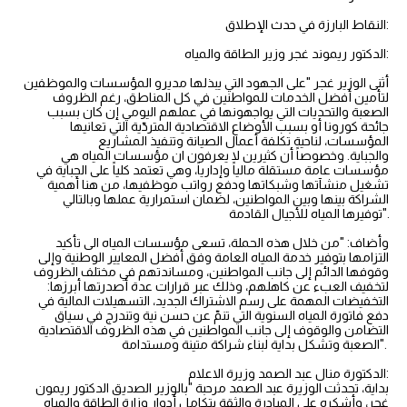
النقاط البارزة في حدث الإطلاق:
الدكتور ريموند غجر وزير الطاقة والمياه:
أثنى الوزير غجر "على الجهود التي يبذلها مديرو المؤسسات والموظفين
لتأمين أفضل الخدمات للمواطنين في كل المناطق، رغم الظروف
الصعبة والتحديات التي يواجهونها في عملهم اليومي إن كان بسبب
جائحة كورونا أو بسبب الأوضاع الاقتصادية المتردّية التي تعانيها
المؤسسات، لناحية تكلفة أعمال الصيانة وتنفيذ المشاريع
والجباية. وخصوصاً أن كثيرين لا يعرفون ان مؤسسات المياه هي
مؤسسات عامة مستقلة مالياً وإدارياً، وهي تعتمد كلياً على الجباية في
تشغيل منشآتها وشبكاتها ودفع رواتب موظفيها، من هنا أهمية
الشراكة بينها وبين المواطنين، لضمان استمرارية عملها وبالتالي
توفيرها المياه للأجيال القادمة".
وأضاف: "من خلال هذه الحملة، تسعى مؤسسات المياه الى تأكيد
التزامها بتوفير خدمة المياه العامة وفق أفضل المعايير الوطنية وإلى
وقوفها الدائم إلى جانب المواطنين، ومساندتهم في مختلف الظروف
لتخفيف العبء عن كاهلهم، وذلك عبر قرارات عدة أصدرتها أبرزها:
التخفيضات المهمة على رسم الاشتراك الجديد، التسهيلات المالية في
دفع فاتورة المياه السنوية التي تنمّ عن حسن نية وتندرج في سياق
التضامن والوقوف إلى جانب المواطنين في هذه الظروف الاقتصادية
الصعبة وتشكل بداية لبناء شراكة متينة ومستدامة".
الدكتورة منال عبد الصمد وزيرة الاعلام:
بداية، تحدثت الوزيرة عبد الصمد مرحبة "بالوزير الصديق الدكتور ريمون
غجر، وأشكره على المبادرة والثقة بتكامل أدوار وزارة الطاقة والمياه