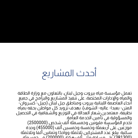
أحدث المشاريع
تعمل مؤسسة مياه بيروت وجبل لبنان، بالتعاون مع وزارة الطاقة
والمياه والإدارات المختصة، على تنفيذ المشاريع والبرامج في جميع
أنحاء العاصمة اللبنانية بيروت ومناطق جبل لبنان (جبيل- كسروان-
المتن- بعبدا- عاليه- الشوف)، بهدف تزويد كل مواطن بحقه بمياه
نظيفة، معتمدين شعار العدالة في التوزيع والشفافية في التحصيل
والمسؤولية في تأمين الخدمة العامة.
تخدم المؤسسة مليونين وخمسمئة ألف شخص (2500000)
موزعين على أربعمئة وخمسة وخمسين ألف (455000) وحدة
سكنية. يبلغ عدد المشتركين ثلاثمئة وواحدًا وثمانين ألفا وثلاثمئة
(381300) على مساحة مئتي ألف هكتار (200000) في خمسمئة