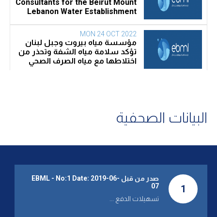
Consultants for the Beirut Mount
Lebanon Water Establishment
MON 24 OCT 2022
مؤسسة مياه بيروت وجبل لبنان
تؤكد سلامة مياه الشفة وتحذر من
اختلاطها مع مياه الصرف الصحي
FRI 16 SEP 2022
مؤسسة المياه: إنقطاع موقت
للمياه في بيروت بسبب تأهيل
محطة تلة الخياط
البيانات الصحفية
TUE 23 AUG 2022
مؤسسة مياه بيروت وجبل لبنان
تأسف لتحرك عمال غب الطلب
صدر من قبل EBML - No:1 Date: 2019-06-
FRI 22 JUL 2022
07
1
انقطاع الكهرباء.. سبب التقنين
تسهيلات الدفع ...
القاسي في المياه!