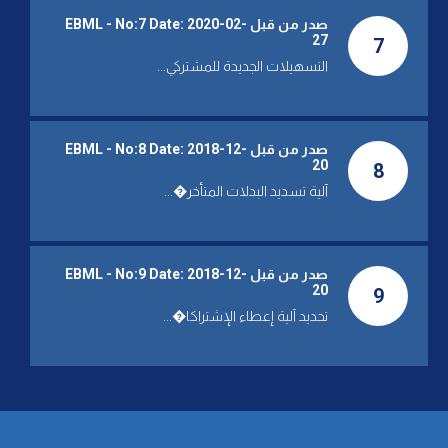
مؤسسة المياه: تراجع التغذية
بالمياه بسبب انقطاع التيار
صدر من قبل EBML - No:7 Date: 2020-02-
27
الكهربائي
7
التسهيلات الجديدة للمشتركي...
TUE 21 DEC 2021
مؤسسة المياه نعت عضو مجلس
الإدارة عصمت صعب
صدر من قبل EBML - No:8 Date: 2018-12-
20
8
THU 09 DEC 2021
آلية تسديد البدلات المتأخر�...
أكدت أن الظروف تقتضي تضافر
الجهود بدلا من تقاذف المسؤوليات
مؤسسة المياه: باشرنا بإصلاح
العطل الطارئ في محمد الحوت
صدر من قبل EBML - No:9 Date: 2018-12-
فور حصوله ولم نوقف أعمال
20
9
الصيانة رغم الظروف الصعبة
تحديد آلية إعطاء الإشتراكا�...
SUN 05 DEC 2021
المهندس جبران يحذر المتعهدين
من التقصير في تنفيذ المهمات
الموكلة إليهم
SAT 16 OCT 2021