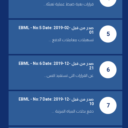
قرارات بغية ضبط عملية تعبئة...
FRI 29 APR 2022
مؤسسة المياه: قطع المياه عن
ساحل كسروان بسبب عطل
وأعمال التصليح بدأت
صدر من قبل EBML - No:5 Date: 2019-02-
01
5
WED 27 APR 2022
تسهيلات معاملات الدفع ...
مؤسسات المياه تستنكر التعرض
للوزير فياض
صدر من قبل EBML - No:6 Date: 2019-12-
THU 07 APR 2022
21
6
مؤسسة المياه: عطل أصاب خط
عن القرارات التي تستفيد اقس...
أفقا لتغذية وسط وساحل جبيل
وأعمال التصليح بدأت
THU 07 APR 2022
صدر من قبل EBML - No:7 Date: 2019-12-
Audit of the Financial Statement
10
7
of the Project "Greater Beirut
Water Supply"
دفع بدلات المياه المرتبة ...
WED 26 JAN 2022