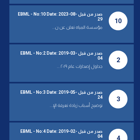
SUN 26 JUN 2022
صدر من قبل EBML - No:10 Date: 2023-08-
أمنت حلا جزئيًا لساحلي المتن
29
10
ومعالجة سرقات المحطات بـ"اللحم
الحي" مؤسسة المياه تتوقع عودة
مؤسسة المياه تعلن عن ن...
التغذية إلى بيروت مساء الثلاثاء
THU 23 JUN 2022
مؤسسة المياه تكشف عن أعطال
صدر من قبل EBML - No:2 Date: 2019-03-
كبيرة وسرقات وتدعو الجهات
04
2
المانحة إلى الإستمرار بمواكبة
جداول إصدارات عام ٢٠١٩ ...
اللبنانيين في هذه المحنة الصعبة
FRI 17 JUN 2022
مؤسسة بيروت وجبل لبنان: مياهنا
سليمة من الجراثيم
صدر من قبل EBML - No:3 Date: 2019-05-
24
3
توضيح أسباب زيادة تعرفة الإ...
WED 25 MAY 2022
مؤسسة مياه بيروت وجبل لبنان
تعلن عن برنامج تقنين قاس على
السواحل/والبلدات التي تتغذى
صدر من قبل EBML - No:4 Date: 2019-02-
بالمياه من محطات الضخ
04
4